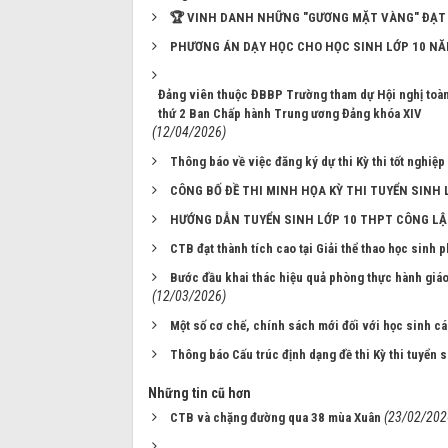
🏆 VINH DANH NHỮNG "GƯƠNG MẶT VÀNG" ĐẠT 
PHƯƠNG ÁN DẠY HỌC CHO HỌC SINH LỚP 10 NĂ
Đảng viên thuộc ĐBBP Trường tham dự Hội nghị toàn q
thứ 2 Ban Chấp hành Trung ương Đảng khóa XIV
(12/04/2026)
Thông báo về việc đăng ký dự thi Kỳ thi tốt nghiệ
CÔNG BỐ ĐỀ THI MINH HỌA KỲ THI TUYỂN SINH
HƯỚNG DẪN TUYỂN SINH LỚP 10 THPT CÔNG LẬ
CTB đạt thành tích cao tại Giải thể thao học sin
Bước đầu khai thác hiệu quả phòng thực hành gi
(12/03/2026)
Một số cơ chế, chính sách mới đối với học sinh c
Thông báo Cấu trúc định dạng đề thi Kỳ thi tuyển
Những tin cũ hơn
(23/02/202
CTB và chặng đường qua 38 mùa Xuân