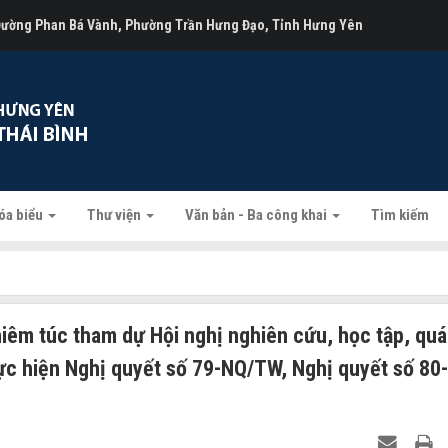
 Đường Phan Bá Vành, Phường Trần Hưng Đạo, Tỉnh Hưng Yên
óa biểu
Thư viện
Văn bản - Ba công khai
Tìm kiếm
êm túc tham dự Hội nghị nghiên cứu, học tập, qu
thực hiện Nghị quyết số 79-NQ/TW, Nghị quyết số 80-