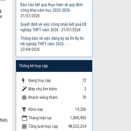
Báo cáo kết quả thực hiện về quy định
công khai năm học 2025-2026
-
ộ
21/07/2026
ệt
Quyết định về việc công nhận kết quả tốt
nghiệp THPT năm 2026
-
21/07/2026
Thông báo về việc đăng ký dự thi Kỳ thi
tốt nghiệp THPT năm 2026...
-
22/04/2026
Thống kê truy cập
Đang truy cập
72
Máy chủ tìm kiếm
2
Khách viếng thăm
70
Hôm nay
19,206
Tháng hiện tại
1,800,900
hiện,
Tổng lượt truy cập
48,552,254