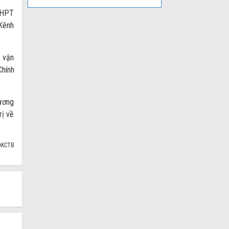
 THPT
 Kênh
n vận
Chính
 ương
rị về
ĐKCTB