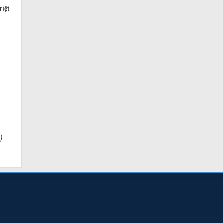
riệt
)