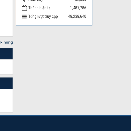
Tháng hiện tại
1,487,286
Tổng lượt truy cập
48,238,640
nk hỏng