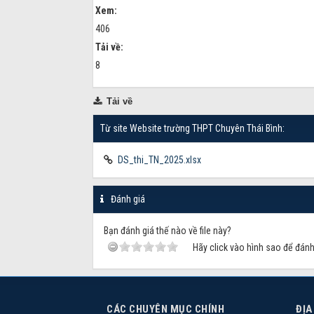
Xem:
406
Tải về:
8
Tải về
Từ site Website trường THPT Chuyên Thái Bình:
DS_thi_TN_2025.xlsx
Đánh giá
Bạn đánh giá thế nào về file này?
Hãy click vào hình sao để đánh 
CÁC CHUYÊN MỤC CHÍNH
ĐỊA