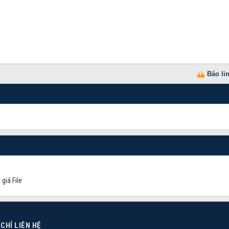
Báo li
giá File
 CHỈ LIÊN HỆ