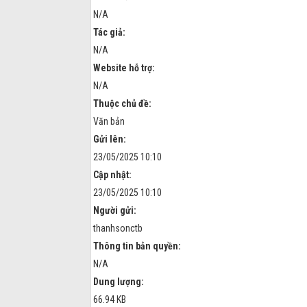
N/A
Tác giả:
N/A
Website hỗ trợ:
N/A
Thuộc chủ đề:
Văn bản
Gửi lên:
23/05/2025 10:10
Cập nhật:
23/05/2025 10:10
Người gửi:
thanhsonctb
Thông tin bản quyền:
N/A
Dung lượng:
66.94 KB