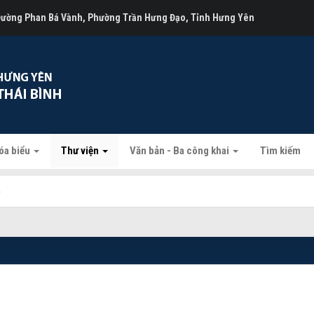
 Đường Phan Bá Vành, Phường Trần Hưng Đạo, Tỉnh Hưng Yên
óa biểu
Thư viện
Văn bản - Ba công khai
Tìm kiếm