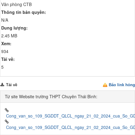
Văn phòng CTB
Thông tin bản quyền:
N/A
Dung lượng:
2.45 MB
Xem:
934
Tải về:
5
Tải về
Báo link hỏng
Từ site Website trường THPT Chuyên Thái Bình:
Cong_van_so_109_SGDDT_QLCL_ngay_21_02_2024_cua_So_GDDT_
Cong_van_so_109_SGDDT_QLCL_ngay_21_02_2024_cua_So_GDDT_