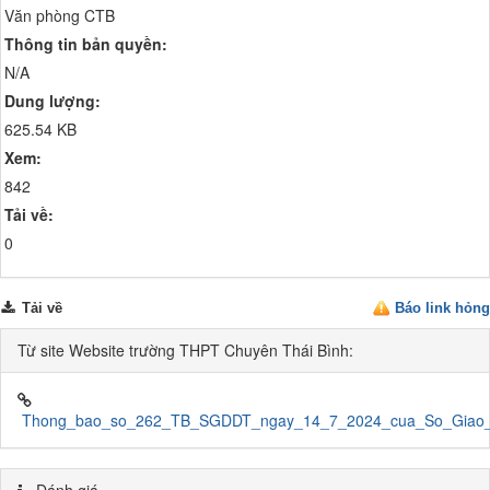
Văn phòng CTB
Thông tin bản quyền:
N/A
Dung lượng:
625.54 KB
Xem:
842
Tải về:
0
Tải về
Báo link hỏng
Từ site Website trường THPT Chuyên Thái Bình:
Thong_bao_so_262_TB_SGDDT_ngay_14_7_2024_cua_So_Giao_duc