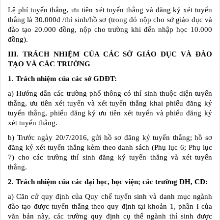
Lệ phí tuyển thẳng, ưu tiên xét tuyển thẳng và đăng ký xét tuyển
thẳng là 30.000đ /thí sinh/hồ sơ (trong đó nộp cho sở giáo dục và
đào tạo 20.000 đồng, nộp cho trường khi đến nhập học 10.000
đồng).
III. TRÁCH NHIỆM CỦA CÁC SỞ GIÁO DỤC VÀ ĐÀO
TẠO VÀ CÁC TRƯỜNG
1. Trách nhiệm của các sở GDĐT:
a) Hướng dẫn các trường phổ thông có thí sinh thuộc diện tuyển
thẳng, ưu tiên xét tuyển và xét tuyển thẳng khai phiếu đăng ký
tuyển thẳng, phiếu đăng ký ưu tiên xét tuyển và phiếu đăng ký
xét tuyển thẳng.
b) Trước ngày 20/7/2016, gửi hồ sơ đăng ký tuyển thẳng; hồ sơ
đăng ký xét tuyển thẳng kèm theo danh sách (Phụ lục 6; Phụ lục
7) cho các trường thí sinh đăng ký tuyển thẳng và xét tuyển
thẳng.
2. Trách nhiệm của các đại học, học viện; các trường ĐH, CĐ:
a) Căn cứ quy định của Quy chế tuyển sinh và danh mục ngành
đào tạo được tuyển thẳng theo quy định tại khoản 1, phần I của
văn bản này, các trường quy định cụ thể ngành thí sinh được