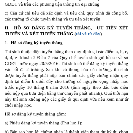
GDĐT và trên các phương tiện thông tin đại chúng;
c) Căn cứ chỉ tiêu đã xác định và tiêu chí, quy trình đã công bố,
các trường tổ chức tuyển thẳng và ưu tiên xét tuyển.
II. HỒ SƠ ĐĂNG KÝ TUYỂN THẲNG, ƯU TIÊN XÉT
TUYỂN VÀ XÉT TUYỂN THẲNG
(
tải về từ đây
)
1. Hồ sơ đăng ký tuyển thẳng
Thí sinh thuộc diện tuyển thẳng theo quy định tại các điểm a, b, c,
d, đ, e khoản 2 Điều 7 của Quy chế tuyển sinh gửi hồ sơ về sở
GDĐT trước ngày 20/5/2016. Thí sinh có thể đăng ký tuyển thẳng
vào tối đa 2 trường. Sau khi có thông báo của trường, thí sinh
được tuyển thẳng phải nộp bản chính các giấy chứng nhận quy
định tại điểm b dưới đây cho trường có nguyện vọng nhập học
trước ngày 10 tháng 8 năm 2016 (tính ngày theo dấu bưu điện
nếu nộp qua bưu điện bằng thư chuyển phát nhanh). Quá thời hạn
này thí sinh không nộp các giấy tờ qui định vừa nêu xem như từ
chối nhập học.
Hồ sơ đăng ký tuyển thẳng gồm:
a) Phiếu đăng ký tuyển thẳng (Phụ lục 1);
b) Bản sao hợp lệ: chứng nhận là thành viên tham dự kỳ thi chọn