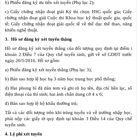
b) Phiếu đăng ký ưu tiên xét tuyển (Phụ lục 2);
c) Giấy chứng nhận đoạt giải Kỳ thi chọn HSG quốc gia; Giấy
chứng nhận đoạt giải Cuộc thi Khoa học kỹ thuật quốc gia, quốc
tế; Giấy chứng nhận đoạt giải quốc tế về thể dục thể thao, năng
khiếu nghệ thuật.
3. Hồ sơ đăng ký xét tuyển thẳng
Hồ sơ đăng ký xét tuyển thẳng của đối tượng quy định tại điểm i
khoản 2 Điều 7 của Quy chế tuyển sinh, gửi về sở GDĐT trước
ngày 20/5/2016. Hồ sơ gồm:
a) Phiếu đăng ký xét tuyển thẳng (Phụ lục 3);
b) Bản sao hợp lệ học bạ 3 năm học trung học phổ thông;
d) Hai phong bì đã dán tem và ghi rõ họ tên, địa chỉ liên lạc, số
điện thoại của thí sinh; hai ảnh chân dung cỡ 4 x 6;
đ) Bản sao hợp lệ hộ khẩu thường trú;
Tất cả các đối tượng trên khi trúng tuyển và về trường nhập học,
phải nộp các giấy tờ quy định tại khoản 3 Điều 14 của Quy chế
tuyển sinh.
4. Lệ phí xét tuyển