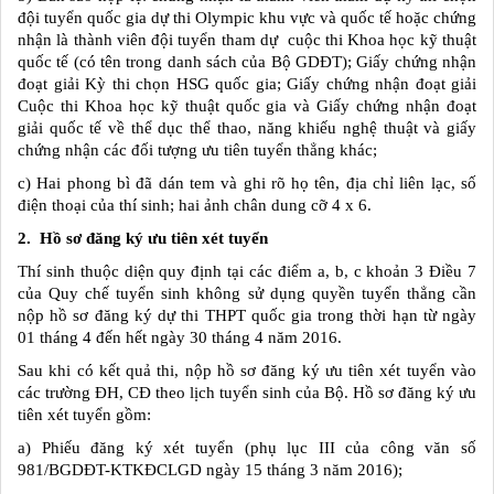
đội tuyển quốc gia dự thi Olympic khu vực và quốc tế hoặc chứng
nhận là thành viên đội tuyển tham dự cuộc thi Khoa học kỹ thuật
quốc tế (có tên trong danh sách của Bộ GDĐT); Giấy chứng nhận
đoạt giải Kỳ thi chọn HSG quốc gia; Giấy chứng nhận đoạt giải
Cuộc thi Khoa học kỹ thuật quốc gia và Giấy chứng nhận đoạt
giải quốc tế về thể dục thể thao, năng khiếu nghệ thuật và giấy
chứng nhận các đối tượng ưu tiên tuyển thẳng khác;
c) Hai phong bì đã dán tem và ghi rõ họ tên, địa chỉ liên lạc, số
điện thoại của thí sinh; hai ảnh chân dung cỡ 4 x 6.
2. Hồ sơ đăng ký ưu tiên xét tuyển
Thí sinh thuộc diện quy định tại các điểm a, b, c khoản 3 Điều 7
của Quy chế tuyển sinh không sử dụng quyền tuyển thẳng cần
nộp hồ sơ đăng ký dự thi THPT quốc gia trong thời hạn từ ngày
01 tháng 4 đến hết ngày 30 tháng 4 năm 2016.
Sau khi có kết quả thi, nộp hồ sơ đăng ký ưu tiên xét tuyển vào
các trường ĐH, CĐ theo lịch tuyển sinh của Bộ. Hồ sơ đăng ký ưu
tiên xét tuyển gồm:
a) Phiếu đăng ký xét tuyển (phụ lục III của công văn số
981/BGDĐT-KTKĐCLGD ngày 15 tháng 3 năm 2016);