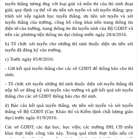
tuyển thẳng tương ứng với loại giải và môn thi của thi sinh đoạt
giải; quy định cụ thể về ưu tiên xét tuyển và xét tuyển thẳng; quy
trình xét xếp ngành học tuyển thẳng, ưu tiên xét tuyển và xét
tuyển thẳng của trường, công bố công khai trên trang thông tin
điện tử của trường, trang thông tin thi tuyển sinh của Bộ GDĐT và
trên các phương tiện thông tin đại chúng trước ngày 20/4/2016.
b) Tổ chức xét tuyển cho những thí sinh thuộc diện ưu tiên xét
tuyển đã đăng ký vào trường.
c) Trước ngày 05/8/2016:
- Gửi kết quả tuyển thẳng cho các sở GDĐT để thông báo cho thí
sinh;
- Tổ chức xét tuyển những thí sinh thuộc diện xét tuyển thẳng đã
nộp hồ sơ đăng ký xét tuyển vào trường và gửi kết quả xét tuyển
thẳng cho các sở GDĐT thông báo cho thí sinh.
d) Báo cáo kết quả tuyển thẳng, ưu tiên xét tuyển và xét tuyển
thẳng về Bộ GDĐT (Cục Khảo thí và Kiểm định chất lượng giáo
dục) trước ngày 01/9/2016.
Các sở GDĐT; các đại học, học viện; các trường ĐH, CĐ triển
khai thực hiện công văn này. Trong quá trình thực hiện nếu có