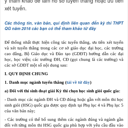
ý tham khảo để làm hồ sơ tuyển thẳng hoặc ưu tiên
xét tuyển.
Các thông tin, văn bản, qui định liên quan đến kỳ thi THPT
QG năm 2016 các bạn có thể tham khảo từ đây
Để thống nhất thực hiện công tác tuyển thẳng, ưu tiên xét tuyển
và xét tuyển thẳng trong các cơ sở giáo dục đại học, các trường
cao đẳng, Bộ Giáo dục và Đào tạo (GDĐT) hướng dẫn các đại
học, học viện; các trường ĐH, CĐ (gọi chung là các trường) và
các sở GDĐT một số nội dung sau:
I. QUY ĐỊNH CHUNG
1. Danh mục ngành tuyển thẳng (
tải về từ đây
)
a) Đối với thí sinh đoạt giải Kỳ thi chọn học sinh giỏi quốc gia:
- Danh mục các ngành ĐH và CĐ đúng hoặc gần với môn thi học
sinh giỏi (HSG) quốc gia được quy định tại Phụ lục 4 và Phụ lục 5
của văn bản này;
- Các trường có thể bổ sung thêm các ngành đúng và ngành gần
đối với từng môn thi HSG quốc gia phù hợp với yêu cầu đầu vào