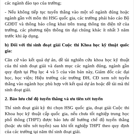
các ngành đào tạo của trường;
- Nếu không tiếp tục tuyển thẳng vào một số ngành đúng hoặc
ngành gần với môn thi HSG quốc gia, các trường phải báo cáo Bộ
GDĐT và thông báo công khai trên trang thông tin điện tử của
trường, các phương tiện thông tin đại chúng khác ít nhất 3 năm
trước khi áp dụng.
b) Đối với thí sinh đoạt giải Cuộc thi Khoa học kỹ thuật quốc
gia:
Căn cứ vào kết quả dự án, đề tài nghiên cứu khoa học kỹ thuật
của thí sinh đoạt giải và danh mục các ngành đúng, ngành gần
quy định tại Phụ lục 4 và 5 của văn bản này, Giám đốc các đại
học, học viện; Hiệu trưởng các trường ĐH, CĐ xem xét tuyển
thẳng vào ngành học phù hợp với kết quả dự án hoặc đề tài mà thí
sinh đoạt giải.
2. Bảo lưu chế độ tuyển thẳng và
ưu tiên xét tuyển
Thí sinh đoạt giải kỳ thi chọn HSG quốc gia, đoạt giải Cuộc thi
Khoa học kỹ thuật cấp quốc gia, nếu chưa tốt nghiệp trung học
phổ thông (THPT) được bảo lưu để hưởng chế độ tuyển thẳng
(hoặc ưu tiên xét tuyển) sau khi tốt nghiệp THPT theo quy định
của các trường tại năm thí sinh đoạt giải.