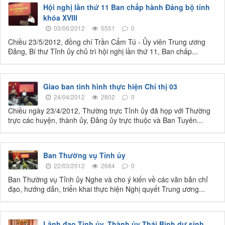
Hội nghị lần thứ 11 Ban chấp hành Đảng bộ tỉnh
khóa XVIII
03/06/2012
5551
0
Chiều 23/5/2012, đồng chí Trần Cẩm Tú - Ủy viên Trung ương
Đảng, Bí thư Tỉnh ủy chủ trì hội nghị lần thứ 11, Ban chấp...
Giao ban tình hình thực hiện Chỉ thị 03
24/04/2012
2802
0
Chiều ngày 23/4/2012, Thường trực Tỉnh ủy đã họp với Thường
trực các huyện, thành ủy, Đảng ủy trực thuộc và Ban Tuyên...
Ban Thường vụ Tỉnh ủy
22/03/2012
2684
0
Ban Thường vụ Tỉnh ủy Nghe và cho ý kiến về các văn bản chỉ
đạo, hướng dẫn, triển khai thực hiện Nghị quyết Trung ương...
Lãnh đạo Tỉnh ủy, Thành ủy Thái Bình dự sinh