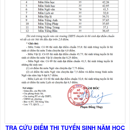
TRA CỨU ĐIỂM THI TUYỂN SINH NĂM HỌC