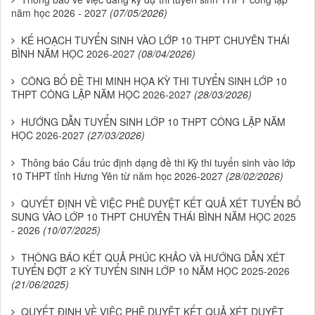
năm học 2026 - 2027
(07/05/2026)
KẾ HOẠCH TUYỂN SINH VÀO LỚP 10 THPT CHUYÊN THÁI
BÌNH NĂM HỌC 2026-2027
(08/04/2026)
CÔNG BỐ ĐỀ THI MINH HỌA KỲ THI TUYỂN SINH LỚP 10
THPT CÔNG LẬP NĂM HỌC 2026-2027
(28/03/2026)
HƯỚNG DẪN TUYỂN SINH LỚP 10 THPT CÔNG LẬP NĂM
HỌC 2026-2027
(27/03/2026)
Thông báo Cấu trúc định dạng đề thi Kỳ thi tuyển sinh vào lớp
10 THPT tỉnh Hưng Yên từ năm học 2026-2027
(28/02/2026)
QUYẾT ĐỊNH VỀ VIỆC PHÊ DUYỆT KẾT QUẢ XÉT TUYỂN BỔ
SUNG VÀO LỚP 10 THPT CHUYÊN THÁI BÌNH NĂM HỌC 2025
- 2026
(10/07/2025)
THÔNG BÁO KẾT QUẢ PHÚC KHẢO VÀ HƯỚNG DẪN XÉT
TUYỂN ĐỢT 2 KỲ TUYỂN SINH LỚP 10 NĂM HỌC 2025-2026
(21/06/2025)
QUYẾT ĐỊNH VỀ VIỆC PHÊ DUYỆT KẾT QUẢ XÉT DUYỆT