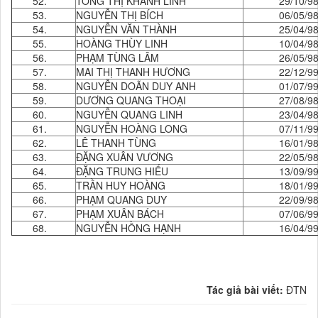
52.
TỐNG THỊ KHÁNH LINH
29/10/9
53.
NGUYỄN THỊ BÍCH
06/05/9
54.
NGUYỄN VĂN THÀNH
25/04/9
55.
HOÀNG THÙY LINH
10/04/9
56.
PHẠM TÙNG LÂM
26/05/9
57.
MAI THỊ THANH HƯƠNG
22/12/9
58.
NGUYỄN DOÃN DUY ANH
01/07/9
59.
DƯƠNG QUANG THOẠI
27/08/9
60.
NGUYỄN QUANG LINH
23/04/9
61.
NGUYỄN HOÀNG LONG
07/11/9
62.
LÊ THANH TÙNG
16/01/9
63.
ĐẶNG XUÂN VƯƠNG
22/05/9
64.
ĐẶNG TRUNG HIẾU
13/09/9
65.
TRẦN HUY HOÀNG
18/01/9
66.
PHẠM QUANG DUY
22/09/9
67.
PHẠM XUÂN BÁCH
07/06/9
68.
NGUYỄN HỒNG HẠNH
16/04/9
Tác giả bài viết:
ĐTN