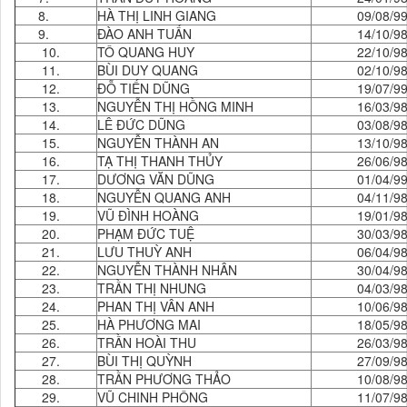
8.
HÀ THỊ LINH GIANG
09/08/9
9.
ĐÀO ANH TUẤN
14/10/9
10.
TÔ QUANG HUY
22/10/9
11.
BÙI DUY QUANG
02/10/9
12.
ĐỖ TIẾN DŨNG
19/07/9
13.
NGUYỄN THỊ HỒNG MINH
16/03/9
14.
LÊ ĐỨC DŨNG
03/08/9
15.
NGUYỄN THÀNH AN
13/10/9
16.
TẠ THỊ THANH THỦY
26/06/9
17.
DƯƠNG VĂN DŨNG
01/04/9
18.
NGUYỄN QUANG ANH
04/11/9
19.
VŨ ĐÌNH HOÀNG
19/01/9
20.
PHẠM ĐỨC TUỆ
30/03/9
21.
LƯU THUỲ ANH
06/04/9
22.
NGUYỄN THÀNH NHÂN
30/04/9
23.
TRẦN THỊ NHUNG
04/03/9
24.
PHAN THỊ VÂN ANH
10/06/9
25.
HÀ PHƯƠNG MAI
18/05/9
26.
TRẦN HOÀI THU
26/03/9
27.
BÙI THỊ QUỲNH
27/09/9
28.
TRẦN PHƯƠNG THẢO
10/08/9
29.
VŨ CHINH PHÔNG
11/07/9