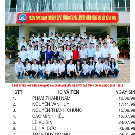
STT
HỌ VÀ TÊN
NGÀY SI
1.
PHẠM THÀNH NAM
10/06/9
2.
NGUYỄN VĂN HUY
17/11/9
3.
NGUYỄN THÀNH CHUNG
15/06/9
4.
CAO MINH HIẾU
12/07/9
5.
LÊ VŨ BÌNH
24/07/9
6.
LÊ HẢI ĐỨC
03/08/9
7.
TRẦN DUY HOÀNG
24/01/9