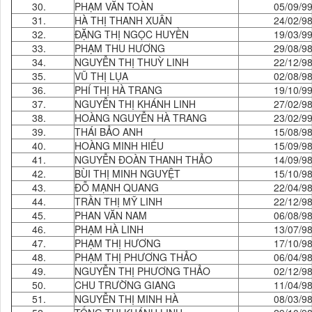
30.
PHẠM VĂN TOÀN
05/09/9
31.
HÀ THỊ THANH XUÂN
24/02/9
32.
ĐẶNG THỊ NGỌC HUYỀN
19/03/9
33.
PHẠM THU HƯƠNG
29/08/9
34.
NGUYỄN THỊ THUỲ LINH
22/12/9
35.
VŨ THỊ LỤA
02/08/9
36.
PHÍ THỊ HÀ TRANG
19/10/9
37.
NGUYỄN THỊ KHÁNH LINH
27/02/9
38.
HOÀNG NGUYỄN HÀ TRANG
23/02/9
39.
THÁI BẢO ANH
15/08/9
40.
HOÀNG MINH HIẾU
15/09/9
41.
NGUYỄN ĐOÀN THANH THẢO
14/09/9
42.
BÙI THỊ MINH NGUYỆT
15/10/9
43.
ĐỖ MẠNH QUANG
22/04/9
44.
TRẦN THỊ MỸ LINH
22/12/9
45.
PHAN VĂN NAM
06/08/9
46.
PHẠM HÀ LINH
13/07/9
47.
PHẠM THỊ HƯƠNG
17/10/9
48.
PHẠM THỊ PHƯƠNG THẢO
06/04/9
49.
NGUYỄN THỊ PHƯƠNG THẢO
02/12/9
50.
CHU TRƯỜNG GIANG
11/04/9
51.
NGUYỄN THỊ MINH HÀ
08/03/9