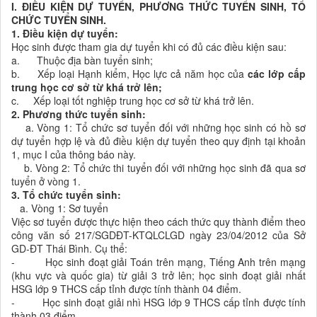
I.
ĐIỀU KIỆN DỰ TUYỂN, PHƯƠNG THỨC TUYỂN SINH, TỔ
CHỨC TUYỂN SINH.
1. Điều kiện dự tuyển:
Học sinh được tham gia dự tuyển khi có đủ các điều kiện sau:
a. Thuộc địa bàn tuyển sinh;
b. Xếp loại Hạnh kiểm, Học lực cả năm học của
các lớp cấp
trung học cơ sở từ khá trở lên;
c. Xếp loại tốt nghiệp trung học cơ sở từ khá trở lên.
2. Phương thức tuyển sinh:
a. Vòng 1: Tổ chức sơ tuyển đối với những học sinh có hồ sơ
dự tuyển hợp lệ và đủ điều kiện dự tuyển theo quy định tại khoản
1, mục I của thông báo này.
b. Vòng 2: Tổ chức thi tuyển đối với những học sinh đã qua sơ
tuyển ở vòng 1.
3. Tổ chức tuyển sinh:
a. Vòng 1: Sơ tuyển
Việc sơ tuyển được thực hiện theo cách thức quy thành điểm theo
công văn số 217/SGDĐT-KTQLCLGD ngày 23/04/2012 của Sở
GD-ĐT Thái Bình. Cụ thể:
- Học sinh đoạt giải Toán trên mạng, Tiếng Anh trên mạng
(khu vực và quốc gia) từ giải 3 trở lên; học sinh đoạt giải nhất
HSG lớp 9 THCS cấp tỉnh được tính thành 04 điểm.
- Học sinh đoạt giải nhì HSG lớp 9 THCS cấp tỉnh được tính
thành 03 điểm.