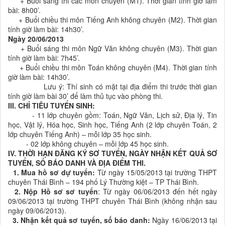
+ Buổi sáng thi các môn chuyên (M1). Thời gian tính giờ làm
bài: 8h00’.
+ Buổi chiều thi môn Tiếng Anh không chuyên (M2). Thời gian
tính giờ làm bài: 14h30’.
Ngày 20/06/2013
+ Buổi sáng thi môn Ngữ Văn không chuyên (M3). Thời gian
tính giờ làm bài: 7h45’.
+ Buổi chiều thi môn Toán không chuyên (M4). Thời gian tính
giờ làm bài: 14h30’.
Lưu ý: Thí sinh có mặt tại địa điểm thi trước thời gian
tính giờ làm bài 30’ để làm thủ tục vào phòng thi.
III. CHỈ TIÊU TUYỂN SINH:
- 11 lớp chuyên gồm: Toán, Ngữ Văn, Lịch sử, Địa lý, Tin
học, Vật lý, Hóa học, Sinh học, Tiếng Anh (2 lớp chuyên Toán, 2
lớp chuyên Tiếng Anh) – mỗi lớp 35 học sinh.
- 02 lớp không chuyên – mỗi lớp 45 học sinh.
IV. THỜI HẠN ĐĂNG KÝ SƠ TUYỂN, NGÀY NHẬN KẾT QUẢ SƠ
TUYỂN, SỐ BÁO DANH VÀ ĐỊA ĐIỂM THI.
1. Mua hồ sơ dự tuyển:
Từ ngày 15/05/2013 tại trường THPT
chuyên Thái Bình – 194 phố Lý Thường kiệt – TP Thái Bình.
2. Nộp Hồ sơ sơ tuyển
: Từ ngày 06/06/2013 đến hết ngày
09/06/2013 tại trường THPT chuyên Thái Bình (không nhận sau
ngày 09/06/2013).
3. Nhận kết quả sơ tuyển, số báo danh:
Ngày 16/06/2013 tại