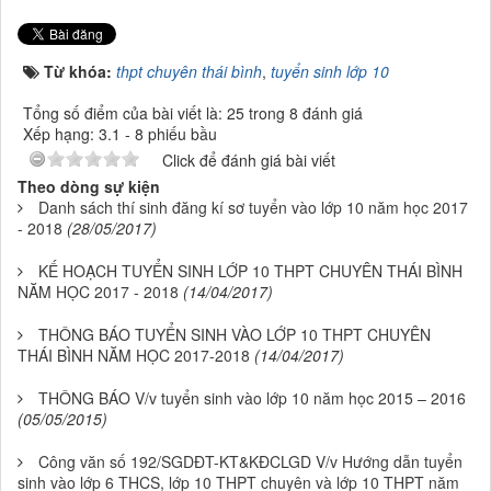
Từ khóa:
thpt chuyên thái bình
,
tuyển sinh lớp 10
Tổng số điểm của bài viết là: 25 trong 8 đánh giá
Xếp hạng:
3.1
-
8
phiếu bầu
Click để đánh giá bài viết
Theo dòng sự kiện
Danh sách thí sinh đăng kí sơ tuyển vào lớp 10 năm học 2017
- 2018
(28/05/2017)
KẾ HOẠCH TUYỂN SINH LỚP 10 THPT CHUYÊN THÁI BÌNH
NĂM HỌC 2017 - 2018
(14/04/2017)
THÔNG BÁO TUYỂN SINH VÀO LỚP 10 THPT CHUYÊN
THÁI BÌNH NĂM HỌC 2017-2018
(14/04/2017)
THÔNG BÁO V/v tuyển sinh vào lớp 10 năm học 2015 – 2016
(05/05/2015)
Công văn số 192/SGDĐT-KT&KĐCLGD V/v Hướng dẫn tuyển
sinh vào lớp 6 THCS, lớp 10 THPT chuyên và lớp 10 THPT năm