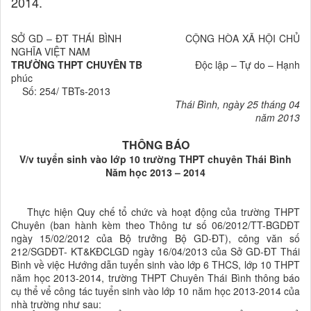
2014.
SỞ GD – ĐT THÁI BÌNH CỘNG HÒA XÃ HỘI CHỦ
NGHĨA VIỆT NAM
TRƯỜNG THPT CHUYÊN TB
Độc lập – Tự do – Hạnh
phúc
Số: 254/ TBTs-2013
Thái Bình, ngày 25 tháng 04
năm 2013
THÔNG BÁO
V/v tuyển sinh vào lớp 10 trường THPT chuyên Thái Bình
Năm học 2013 – 2014
Thực hiện Quy chế tổ chức và hoạt động của trường THPT
Chuyên (ban hành kèm theo Thông tư số 06/2012/TT-BGDĐT
ngày 15/02/2012 của Bộ trưởng Bộ GD-ĐT), công văn số
212/SGDĐT- KT&KĐCLGD ngày 16/04/2013 của Sở GD-ĐT Thái
Bình về việc Hướng dẫn tuyển sinh vào lớp 6 THCS, lớp 10 THPT
năm học 2013-2014, trường THPT Chuyên Thái Bình thông báo
cụ thể vể công tác tuyển sinh vào lớp 10 năm học 2013-2014 của
nhà trường như sau: