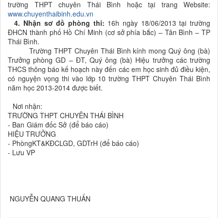
trường THPT chuyên Thái Bình hoặc tại trang Website:
www.chuyenthaibinh.edu.vn
4. Nhận sơ đồ phòng thi:
16h ngày 18/06/2013 tại trường
ĐHCN thành phố Hồ Chí Minh (cơ sở phía bắc) – Tân Bình – TP
Thái Bình.
Trường THPT Chuyên Thái Bình kính mong Quý ông (bà)
Trưởng phòng GD – ĐT, Quý ông (bà) Hiệu trưởng các trường
THCS thông báo kế hoạch này đến các em học sinh đủ điều kiện,
có nguyện vọng thi vào lớp 10 trường THPT Chuyên Thái Bình
năm học 2013-2014 được biết.
Nơi nhận:
TRƯỜNG THPT CHUYÊN THÁI BÌNH
- Ban Giám đốc Sở (để báo cáo)
HIỆU TRƯỞNG
- PhòngKT&KĐCLGD, GDTrH (để báo cáo)
- Lưu VP
NGUYỄN QUANG THUẤN