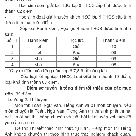
- Học sinh đoạt giải ba HSG lớp 9 THCS cấp tỉnh được tính
thành 02 điểm.
- Học sinh đoạt giải khuyến khích HSG lớp 9 THCS cấp tỉnh
được tính thành 01 điểm.
- Xếp loại Hạnh kiểm, Học lực 4 năm THCS được tính như
sau:
Số TT
Hạnh kiểm
Học lực
Thành điểm
1
Tốt
Giỏi
10
2
Tốt
Khá
09
3
Khá
Giỏi
09
4
Khá
Khá
08
(Quy ra điểm của từng năm lớp 6,7,8,9 rồi cộng lại)
- Xếp loại tốt nghiệp THCS: Loại Giỏi tính thành 10 điểm,
loại Khá tính thành 07 điểm.
Điểm sơ tuyển là tổng điểm tối thiểu của các mục
trên
(39 điểm).
b. Vòng 2: Thi tuyển
- Môn thi: Toán, Ngữ Văn, Tiếng Anh và 01 môn chuyên. Nếu
môn chuyên là Toán, Ngữ Văn, Tiếng Anh thì thí sinh phải thi hai
bài – một bài thi không chuyên và một bài thi chuyên với mức độ
yêu cầu cao hơn.
- Đề thi: Thi viết theo hình thức tự luận. Riêng môn thi Tiếng
Anh không chuyên thi theo hình thức trắc nghiệm khách quan,