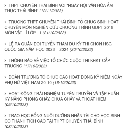
THPT CHUYÊN THÁI BÌNH VỚI "NGÀY HỘI VĂN HÓA ẨM
THỰC THÁI BÌNH"
(12/11/2023)
TRƯỜNG THPT CHUYÊN THÁI BÌNH TỔ CHỨC SINH HOẠT
CHUYÊN MÔN NGHIÊN CỨU CHƯƠNG TRÌNH GDPT 2018
MÔN VẬT LÍ LỚP 11
(21/10/2023)
LỄ RA QUÂN ĐỘI TUYỂN THAM DỰ KỲ THI CHỌN HSG
QUỐC GIA NĂM HỌC 2023 – 2024
(20/10/2023)
THÔNG BÁO VỀ VIỆC TỔ CHỨC CUỘC THI KHKT CẤP
TRƯỜNG
(17/10/2023)
ĐOÀN TRƯỜNG TỔ CHỨC CÁC HOẠT ĐỘNG KỶ NIỆM NGÀY
PHỤ NỮ VIỆT NAM 20-10
(16/10/2023)
HOẠT ĐỘNG TRẢI NGHIỆM TUYÊN TRUYỀN VÀ TẬP HUẤN
KỸ NĂNG PHÒNG CHÁY, CHỮA CHÁY VÀ THOÁT HIỂM
(09/10/2023)
TRAO HỌC BỔNG NUÔI DƯỠNG NHÂN TÀI CHO HỌC SINH
CÓ THÀNH TÍCH CAO TẠI THPT CHUYÊN THÁI BÌNH
(08/10/2023)