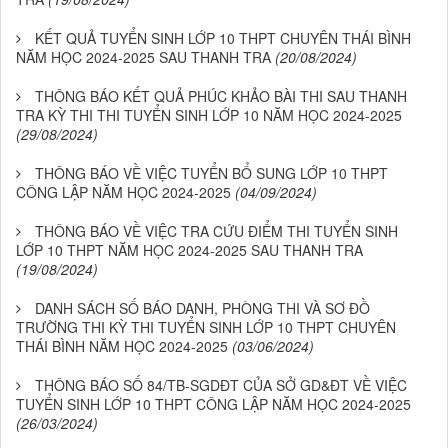
KẾT QUẢ TUYỂN SINH LỚP 10 THPT CHUYÊN THÁI BÌNH
NĂM HỌC 2024-2025 SAU THANH TRA
(20/08/2024)
THÔNG BÁO KẾT QUẢ PHÚC KHẢO BÀI THI SAU THANH
TRA KỲ THI THI TUYỂN SINH LỚP 10 NĂM HỌC 2024-2025
(29/08/2024)
THÔNG BÁO VỀ VIỆC TUYỂN BỔ SUNG LỚP 10 THPT
CÔNG LẬP NĂM HỌC 2024-2025
(04/09/2024)
THÔNG BÁO VỀ VIỆC TRA CỨU ĐIỂM THI TUYỂN SINH
LỚP 10 THPT NĂM HỌC 2024-2025 SAU THANH TRA
(19/08/2024)
DANH SÁCH SỐ BÁO DANH, PHÒNG THI VÀ SƠ ĐỒ
TRƯỜNG THI KỲ THI TUYỂN SINH LỚP 10 THPT CHUYÊN
THÁI BÌNH NĂM HỌC 2024-2025
(03/06/2024)
THÔNG BÁO SỐ 84/TB-SGDĐT CỦA SỞ GD&ĐT VỀ VIỆC
TUYỂN SINH LỚP 10 THPT CÔNG LẬP NĂM HỌC 2024-2025
(26/03/2024)