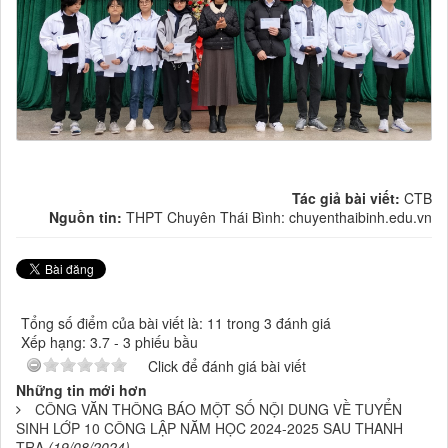
Tác giả bài viết:
CTB
Nguồn tin:
THPT Chuyên Thái Bình: chuyenthaibinh.edu.vn
Tổng số điểm của bài viết là: 11 trong 3 đánh giá
Xếp hạng:
3.7
-
3
phiếu bầu
Click để đánh giá bài viết
Những tin mới hơn
CÔNG VĂN THÔNG BÁO MỘT SỐ NỘI DUNG VỀ TUYỂN
SINH LỚP 10 CÔNG LẬP NĂM HỌC 2024-2025 SAU THANH
TRA
(19/08/2024)