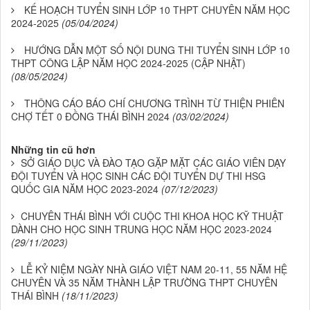
KẾ HOẠCH TUYỂN SINH LỚP 10 THPT CHUYÊN NĂM HỌC
2024-2025
(05/04/2024)
HƯỚNG DẪN MỘT SỐ NỘI DUNG THI TUYỂN SINH LỚP 10
THPT CÔNG LẬP NĂM HỌC 2024-2025 (CẬP NHẬT)
(08/05/2024)
THÔNG CÁO BÁO CHÍ CHƯƠNG TRÌNH TỪ THIỆN PHIÊN
CHỢ TẾT 0 ĐỒNG THÁI BÌNH 2024
(03/02/2024)
Những tin cũ hơn
SỞ GIÁO DỤC VÀ ĐÀO TẠO GẶP MẶT CÁC GIÁO VIÊN DẠY
ĐỘI TUYỂN VÀ HỌC SINH CÁC ĐỘI TUYỂN DỰ THI HSG
QUỐC GIA NĂM HỌC 2023-2024
(07/12/2023)
CHUYÊN THÁI BÌNH VỚI CUỘC THI KHOA HỌC KỸ THUẬT
DÀNH CHO HỌC SINH TRUNG HỌC NĂM HỌC 2023-2024
(29/11/2023)
LỄ KỶ NIỆM NGÀY NHÀ GIÁO VIỆT NAM 20-11, 55 NĂM HỆ
CHUYÊN VÀ 35 NĂM THÀNH LẬP TRƯỜNG THPT CHUYÊN
THÁI BÌNH
(18/11/2023)