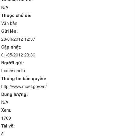
N/A
Thuộc chủ đề:
Văn bản
Gửi lên:
28/04/2012 12:37
Cập nhật:
01/05/2012 23:36
Người gửi:
thanhsonctb
Thông tin bản quyền:
http://www.moet.gov.vn/
Dung lượng:
N/A
Xem:
1769
Tải về:
8