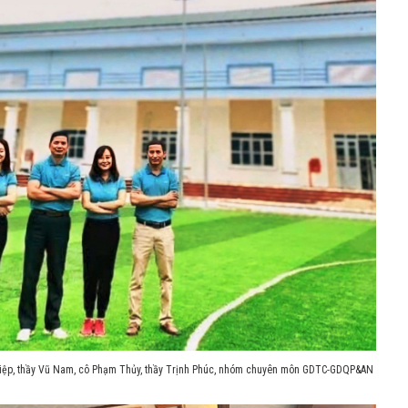
Diệp, thầy Vũ Nam, cô Phạm Thủy, thầy Trịnh Phúc, nhóm chuyên môn GDTC-GDQP&AN