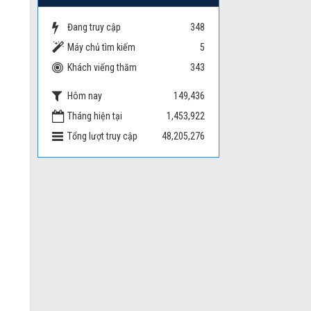
Đang truy cập
348
Máy chủ tìm kiếm
5
Khách viếng thăm
343
Hôm nay
149,436
Tháng hiện tại
1,453,922
Tổng lượt truy cập
48,205,276