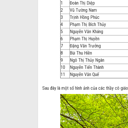
1
Đoàn Thị Diệp
2
Vũ Tường Nam
3
Trịnh Hồng Phúc
4
Phạm Thị Bích Thủy
5
Nguyễn Văn Kháng
6
Phạm Thị Huyền
7
Đặng Văn Trưởng
8
Bùi Thu Hiền
9
Ngô Thị Thủy Ngân
10
Nguyễn Tiến Thành
11
Nguyễn Văn Quế
Sau đây là một số hình ảnh của các thầy cô giá