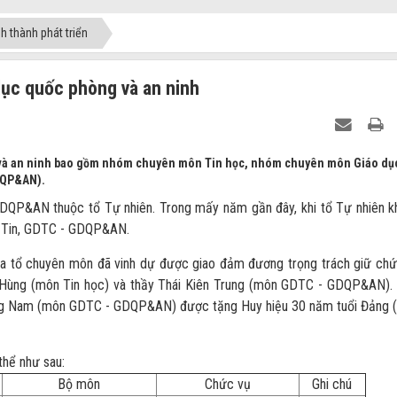
nh thành phát triển
 dục quốc phòng và an ninh
ng và an ninh bao gồm nhóm chuyên môn Tin học, nhóm chuyên môn Giáo dụ
DQP&AN).
DQP&AN thuộc tổ Tự nhiên. Trong mấy năm gần đây, khi tổ Tự nhiên 
ổ Tin, GDTC - GDQP&AN.
 của tổ chuyên môn đã vinh dự được giao đảm đương trọng trách giữ ch
 Hùng (môn Tin học) và thầy Thái Kiên Trung (môn GDTC - GDQP&AN).
ường Nam (môn GDTC - GDQP&AN) được tặng Huy hiệu 30 năm tuổi Đảng
thể như sau:
Bộ môn
Chức vụ
Ghi chú