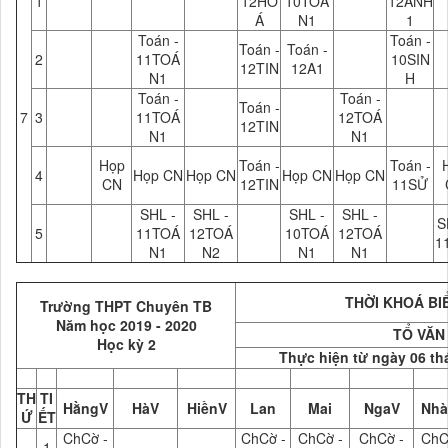
1
12HO
10TOÁ
12ANH
Á
N1
1
Toán -
Toán -
Toán -
Toán -
2
11TOÁ
10SIN
12TIN
12A1
N1
H
Toán -
Toán -
Toán -
7
3
11TOÁ
12TOÁ
12TIN
N1
N1
Họp
Toán -
Toán -
4
Họp CN
Họp CN
Họp CN
Họp CN
CN
12TIN
11SỬ
SHL -
SHL -
SHL -
SHL -
S
5
11TOÁ
12TOÁ
10TOÁ
12TOÁ
1
N1
N2
N1
N1
THỜI KHOÁ BIỂ
Trường THPT Chuyên TB
Năm học 2019 - 2020
TỔ VĂN
Học kỳ 2
Thực hiện từ ngày 06 t
TH
TI
HằngV
HàV
HiềnV
Lan
Mai
NgaV
Nhà
Ứ
ẾT
ChCờ -
ChCờ -
ChCờ -
ChCờ -
ChC
1