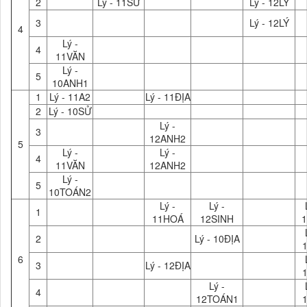
2
Lý - 11SỬ
Lý - 12LÝ
3
Lý - 12LÝ
4
Lý -
4
11VĂN
Lý -
5
10ANH1
1
Lý - 11A2
Lý - 11ĐỊA
2
Lý - 10SỬ
Lý -
3
12ANH2
5
Lý -
Lý -
4
11VĂN
12ANH2
Lý -
5
10TOÁN2
Lý -
Lý -
1
11HOÁ
12SINH
1
2
Lý - 10ĐỊA
6
3
Lý - 12ĐỊA
Lý -
4
12TOÁN1