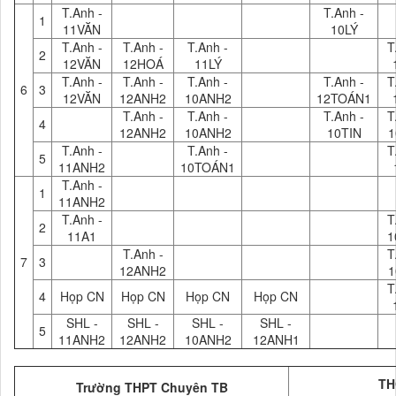
T.Anh -
T.Anh -
1
11VĂN
10LÝ
T.Anh -
T.Anh -
T.Anh -
T
2
12VĂN
12HOÁ
11LÝ
T.Anh -
T.Anh -
T.Anh -
T.Anh -
T
6
3
12VĂN
12ANH2
10ANH2
12TOÁN1
T.Anh -
T.Anh -
T.Anh -
T
4
12ANH2
10ANH2
10TIN
1
T.Anh -
T.Anh -
T
5
11ANH2
10TOÁN1
T.Anh -
1
11ANH2
T.Anh -
T
2
11A1
1
T.Anh -
T
7
3
12ANH2
1
T
4
Họp CN
Họp CN
Họp CN
Họp CN
SHL -
SHL -
SHL -
SHL -
5
11ANH2
12ANH2
10ANH2
12ANH1
TH
Trường THPT Chuyên TB