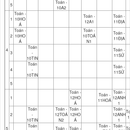
Toán -
5
10A2
Toán -
Toán -
Toán -
1
10HO
12A1
11ĐỊA
Á
Toán -
Toán -
Toán -
2
10HO
10TOÁ
11ĐỊA
Á
N1
Toán
4
Toán -
3
-
11SỬ
10TIN
Toán
Toán -
4
-
11SỬ
10TIN
5
Toán -
Toán -
Toán -
1
12HO
12ANH
11HOÁ
Á
1
Toán
Toán -
Toán -
Toán -
To
2
-
12TOÁ
12HO
12ANH
1
10TIN
N2
Á
1
Toán
Toán -
Toán -
5
Toán -
Toán -
To