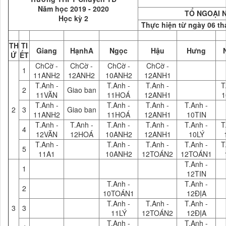
Năm học 2019 - 2020
TỔ NGOẠI 
Học kỳ 2
Thực hiện từ ngày 06 t
TH
TI
Giang
HạnhA
Ngọc
Hậu
Hưng
Ứ
ẾT
ChCờ -
ChCờ -
ChCờ -
ChCờ -
1
11ANH2
12ANH2
10ANH2
12ANH1
T.Anh -
T.Anh -
T.Anh -
T
2
Giao ban
11VĂN
11HOÁ
12ANH1
1
T.Anh -
T.Anh -
T.Anh -
T.Anh -
2
3
Giao ban
11ANH2
11HOÁ
12ANH1
10TIN
T.Anh -
T.Anh -
T.Anh -
T.Anh -
T.Anh -
T
4
12VĂN
12HOÁ
10ANH2
12ANH1
10LÝ
T.Anh -
T.Anh -
T.Anh -
T.Anh -
T
5
11A1
10ANH2
12TOÁN2
12TOÁN1
T.Anh -
1
12TIN
T.Anh -
T.Anh -
2
10TOÁN1
12ĐỊA
T.Anh -
T.Anh -
T.Anh -
3
3
11LÝ
12TOÁN2
12ĐỊA
T.Anh -
T.Anh -