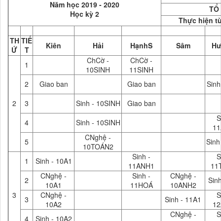
Năm học 2019 - 2020
TỔ
Học kỳ 2
Thực hiện t
TH
TIẾ
Kiên
Hải
HạnhS
Sâm
Hư
Ứ
T
ChCờ -
ChCờ -
1
10SINH
11SINH
2
Giao ban
Giao ban
Sinh
2
3
Sinh - 10SINH
Giao ban
S
4
Sinh - 10SINH
1
CNghệ -
5
Sinh
10TOÁN2
Sinh -
S
1
Sinh - 10A1
11ANH1
11
CNghệ -
Sinh -
CNghệ -
2
Sinh
10A1
11HOÁ
10ANH2
3
CNghệ -
S
3
Sinh - 11A1
10A2
1
CNghệ -
S
4
Sinh - 10A2