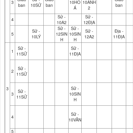
3
10HO
10ANH
ban
10SỬ
ban
ban
Á
2
Sử -
Sử -
4
10A2
12ĐỊA
Sử -
Sử -
Sử -
Sử -
Địa -
5
12SIN
10SIN
10LÝ
12A2
11ĐỊA
H
H
Sử -
Sử -
1
11SỬ
11ĐỊA
Sử -
2
11SỬ
Sử -
3
Sử -
3
10SIN
11SỬ
H
Sử -
4
10VĂN
5