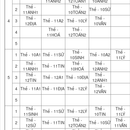
11ANH2
12TOÁN1
10ANH2
Thể -
Thể -
2
Thể - 10SỬ
11ANH1
10TOÁN2
Thể -
Thể -
4
3
Thể - 11A2
Thể - 10LÝ
12ĐỊA
10VĂN
Thể -
Thể -
4
11HOÁ
12TOÁN2
5
Thể -
Thể -
1
Thể - 10A1
Thể - 11SỬ
Thể - 10A2
10SINH
11LÝ
Thể -
Thể -
Thể -
2
Thể - 11TIN
11ANH1
10HOÁ
12ANH2
Thể -
Thể -
5
3
Thể - 12A1
Thể - 10ĐỊA
12TIN
12ANH1
Thể -
4
Thể - 11A1
Thể - 11ĐỊA
Thể - 12LÝ
12VĂN
5
Thể -
Thể -
Thể -
1
Thể - 11SỬ
Thể - 12LÝ
11SINH
10TIN
11LÝ
Thể -
Thể -
Thể -
2
Thể - 11TIN
Thể - 10SỬ
12SỬ
12TOÁN2
11VĂN