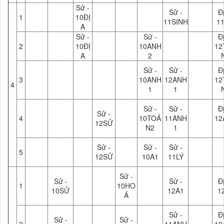
Sử -
Sử -
Đị
1
10ĐỊ
11SINH
1
A
Sử -
Sử -
Đị
2
10ĐỊ
10ANH
12
A
2
Sử -
Sử -
Đị
3
10ANH
12ANH
12
4
1
1
Sử -
Sử -
Đị
Sử -
4
10TOÁ
11ANH
12
12SỬ
N2
1
Sử -
Sử -
Sử -
5
12SỬ
10A1
11LÝ
Sử -
Sử -
Sử -
Đị
1
10HO
10SỬ
12A1
1
Á
Sử -
Đị
Sử -
Sử -