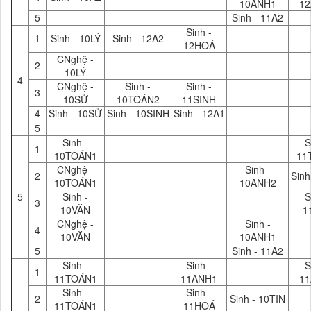
10ANH1
1
5
Sinh - 11A2
Sinh -
1
Sinh - 10LÝ
Sinh - 12A2
12HOÁ
CNghệ -
2
10LÝ
4
CNghệ -
Sinh -
Sinh -
3
10SỬ
10TOÁN2
11SINH
4
Sinh - 10SỬ
Sinh - 10SINH
Sinh - 12A1
5
Sinh -
S
1
10TOÁN1
11
CNghệ -
Sinh -
2
Sinh
10TOÁN1
10ANH2
5
Sinh -
S
3
10VĂN
1
CNghệ -
Sinh -
4
10VĂN
10ANH1
5
Sinh - 11A2
Sinh -
Sinh -
S
1
11TOÁN1
11ANH1
1
Sinh -
Sinh -
2
Sinh - 10TIN
11TOÁN1
11HOÁ