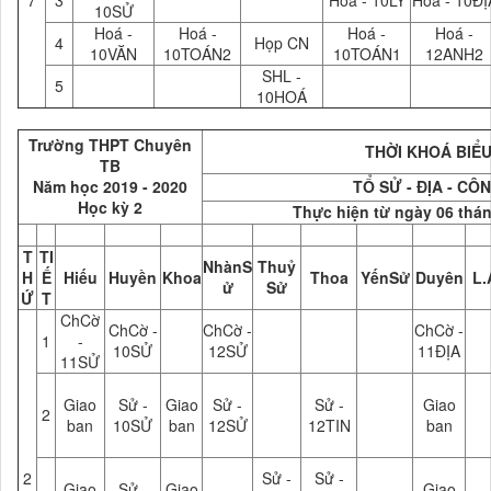
7
3
Hoá - 10LÝ
Hoá - 10ĐỊ
10SỬ
Hoá -
Hoá -
Hoá -
Hoá -
4
Họp CN
10VĂN
10TOÁN2
10TOÁN1
12ANH2
SHL -
5
10HOÁ
Trường THPT Chuyên
THỜI KHOÁ BIỂU
TB
Năm học 2019 - 2020
TỔ SỬ - ĐỊA - CÔ
Học kỳ 2
Thực hiện từ ngày 06 thá
T
TI
NhànS
Thuỷ
H
Ế
Hiếu
Huyền
Khoa
Thoa
YếnSử
Duyên
L.
ử
Sử
Ứ
T
ChCờ
ChCờ -
ChCờ -
ChCờ -
1
-
10SỬ
12SỬ
11ĐỊA
11SỬ
Giao
Sử -
Giao
Sử -
Sử -
Giao
2
ban
10SỬ
ban
12SỬ
12TIN
ban
2
Sử -
Sử -
Giao
Sử -
Giao
Giao