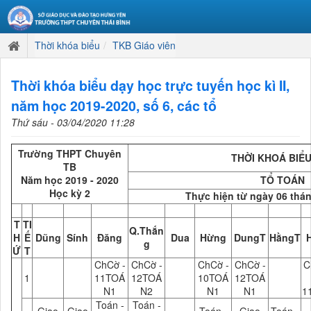
Thời khóa biểu
TKB Giáo viên
Thời khóa biểu dạy học trực tuyến học kì II,
năm học 2019-2020, số 6, các tổ
Thứ sáu - 03/04/2020 11:28
Trường THPT Chuyên
THỜI KHOÁ BIỂU
TB
Năm học 2019 - 2020
TỔ TOÁN
Học kỳ 2
Thực hiện từ ngày 06 thá
T
TI
Q.Thắn
H
Ế
Dũng
Sính
Đăng
Dua
Hừng
DungT
HằngT
g
Ứ
T
ChCờ -
ChCờ -
ChCờ -
ChCờ -
C
1
11TOÁ
12TOÁ
10TOÁ
12TOÁ
N1
N2
N1
N1
1
Toán -
Toán -