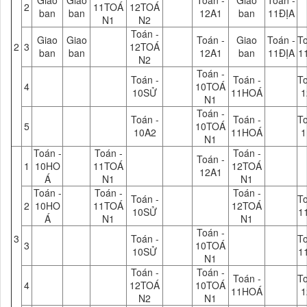
Giao
Giao
Toán -
Giao
Toán -
2
11TOÁ
12TOÁ
ban
ban
12A1
ban
11ĐỊA
N1
N2
Toán -
Giao
Giao
Toán -
Giao
Toán -
To
2
3
12TOÁ
ban
ban
12A1
ban
11ĐỊA
1
N2
Toán -
Toán -
Toán -
To
4
10TOÁ
10SỬ
11HOÁ
1
N1
Toán -
Toán -
Toán -
To
5
10TOÁ
10A2
11HOÁ
1
N1
Toán -
Toán -
Toán -
Toán -
1
10HO
11TOÁ
12TOÁ
12A1
Á
N1
N1
Toán -
Toán -
Toán -
Toán -
To
2
10HO
11TOÁ
12TOÁ
10SỬ
1
Á
N1
N1
Toán -
3
Toán -
To
3
10TOÁ
10SỬ
1
N1
Toán -
Toán -
Toán -
To
4
12TOÁ
10TOÁ
11HOÁ
1
N2
N1