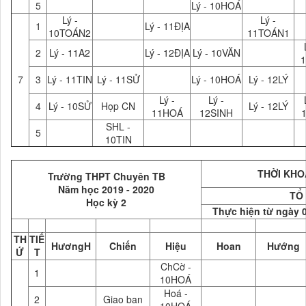
5
Lý - 10HOÁ
Lý -
Lý -
1
Lý - 11ĐỊA
10TOÁN2
11TOÁN1
2
Lý - 11A2
Lý - 12ĐỊA
Lý - 10VĂN
1
7
3
Lý - 11TIN
Lý - 11SỬ
Lý - 10HOÁ
Lý - 12LÝ
Lý -
Lý -
4
Lý - 10SỬ
Họp CN
Lý - 12LÝ
11HOÁ
12SINH
SHL -
5
10TIN
THỜI KHOÁ
Trường THPT Chuyên TB
Năm học 2019 - 2020
TỔ
Học kỳ 2
Thực hiện từ ngày 
TH
TIẾ
HươngH
Chiến
Hiệu
Hoan
Hướng
Ứ
T
ChCờ -
1
10HOÁ
Hoá -
2
Giao ban