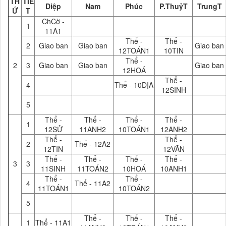
TH
TIẾ
Diệp
Nam
Phúc
P.ThuỷT
TrungT
Ứ
T
ChCờ -
1
11A1
Thể -
Thể -
2
Giao ban
Giao ban
Giao ban
12TOÁN1
10TIN
Thể -
2
3
Giao ban
Giao ban
Giao ban
12HOÁ
Thể -
4
Thể - 10ĐỊA
12SINH
5
Thể -
Thể -
Thể -
Thể -
1
12SỬ
11ANH2
10TOÁN1
12ANH2
Thể -
Thể -
2
Thể - 12A2
12TIN
12VĂN
Thể -
Thể -
Thể -
Thể -
3
3
11SINH
11TOÁN2
10HOÁ
10ANH1
Thể -
Thể -
4
Thể - 11A2
11TOÁN1
10TOÁN2
5
Thể -
Thể -
Thể -
1
Thể - 11A1