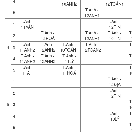
4
10ANH2
12TOÁN1
T.Anh -
5
12ANH1
T.Anh -
T.Anh -
1
11VĂN
12TIN
T.Anh -
T.Anh -
T.Anh -
T
2
12HOÁ
12ANH1
10TIN
T.Anh -
T.Anh -
T.Anh -
T.Anh -
T
4
3
11ANH2
12ANH2
10TOÁN1
12TOÁN2
T.Anh -
T.Anh -
T.Anh -
T
4
11ANH2
12ANH2
11LÝ
T.Anh -
T.Anh -
T
5
11A1
11HOÁ
1
T.Anh -
1
12ĐỊA
T.Anh -
2
12TIN
T
5
3
1
T.Anh -
T
4
10LÝ
T
5