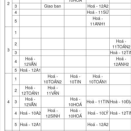
10HOÁ
2
3
Giao ban
Hoá - 12A2
4
Hoá - 11SỬ
Hoá -
5
11ANH1
1
Hoá -
2
11TOÁN2
3
3
Hoá - 12TI
Hoá -
Hoá -
4
12VĂN
12ANH2
5
Hoá - 12A1
Hoá -
Hoá -
Hoá -
1
10TOÁN2
10TIN
10TOÁN1
Hoá -
Hoá -
2
12TOÁN1
11VĂN
Hoá -
Hoá -
4
3
Hoá - 11TIN
Hoá - 10ĐỊ
12VĂN
10HOÁ
Hoá -
Hoá -
4
Hoá - 10A2
Hoá - 10LÝ
Hoá - 12TI
12SINH
10HOÁ
5
Hoá - 12A1
Hoá - 12A2