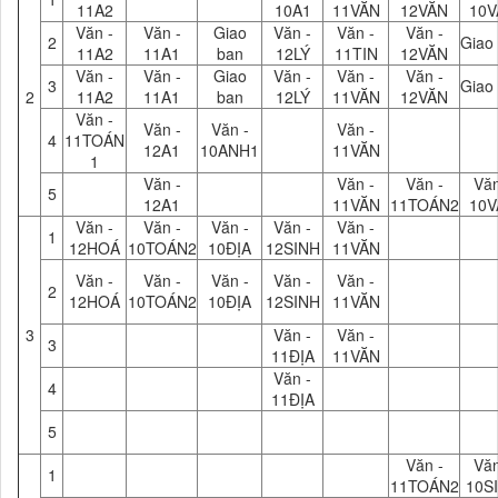
11A2
10A1
11VĂN
12VĂN
10V
Văn -
Văn -
Giao
Văn -
Văn -
Văn -
2
Giao
11A2
11A1
ban
12LÝ
11TIN
12VĂN
Văn -
Văn -
Giao
Văn -
Văn -
Văn -
3
Giao
2
11A2
11A1
ban
12LÝ
11VĂN
12VĂN
Văn -
Văn -
Văn -
Văn -
4
11TOÁN
12A1
10ANH1
11VĂN
1
Văn -
Văn -
Văn -
Văn
5
12A1
11VĂN
11TOÁN2
10V
Văn -
Văn -
Văn -
Văn -
Văn -
1
12HOÁ
10TOÁN2
10ĐỊA
12SINH
11VĂN
Văn -
Văn -
Văn -
Văn -
Văn -
2
12HOÁ
10TOÁN2
10ĐỊA
12SINH
11VĂN
3
Văn -
Văn -
3
11ĐỊA
11VĂN
Văn -
4
11ĐỊA
5
Văn -
Văn
1
11TOÁN2
10S