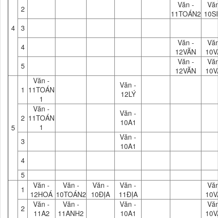
Văn -
Văn
2
11TOÁN2
10S
4
3
Văn -
Văn
4
12VĂN
10V
Văn -
Văn
5
12VĂN
10V
Văn -
Văn -
1
11TOÁN
12LÝ
1
Văn -
Văn -
2
11TOÁN
10A1
1
5
Văn -
3
10A1
4
5
Văn -
Văn -
Văn -
Văn -
Văn
1
12HOÁ
10TOÁN2
10ĐỊA
11ĐỊA
10V
Văn -
Văn -
Văn -
Văn
2
11A2
11ANH2
10A1
10V