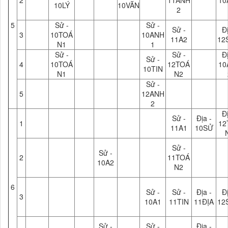
2
11ANH
10
10LÝ
10VĂN
2
5
Sử -
Sử -
Sử -
Đị
3
10TOÁ
10ANH
11A2
12
N1
1
Sử -
Sử -
Đị
Sử -
4
10TOÁ
12TOÁ
10
10TIN
N1
N2
Sử -
5
12ANH
2
Đị
Sử -
Địa -
1
12
11A1
10SỬ
Sử -
Sử -
2
11TOÁ
10A2
N2
6
Sử -
Sử -
Địa -
Đị
3
10A1
11TIN
11ĐỊA
12
Sử -
Sử -
Địa -