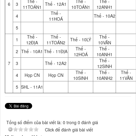
Thể -
Thể -
Thể -
6
3
Thể - 12A1
11TOÁN1
10TOÁN1
12ANH1
Thể -
4
Thể - 10A2
11HOÁ
5
Thể -
Thể -
Thể -
1
Thể - 10LÝ
12ĐỊA
11TOÁN2
10VĂN
Thể -
Thể -
2
Thể - 10A1
Thể - 11ĐỊA
12HOÁ
10ANH1
Thể -
7
3
Thể - 12A2
12SINH
Thể -
Thể -
Thể -
4
Họp CN
Họp CN
10SINH
10ANH2
11VĂN
5
SHL - 11A1
Tổng số điểm của bài viết là: 0 trong 0 đánh giá
Click để đánh giá bài viết