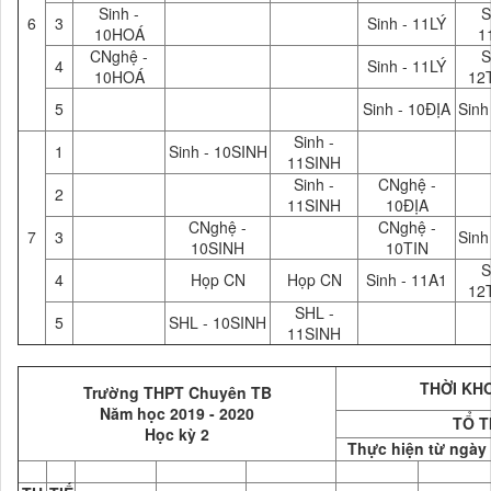
Sinh -
S
6
3
Sinh - 11LÝ
10HOÁ
1
CNghệ -
S
4
Sinh - 11LÝ
10HOÁ
12
5
Sinh - 10ĐỊA
Sinh
Sinh -
1
Sinh - 10SINH
11SINH
Sinh -
CNghệ -
2
11SINH
10ĐỊA
CNghệ -
CNghệ -
7
3
Sinh
10SINH
10TIN
S
4
Họp CN
Họp CN
Sinh - 11A1
12
SHL -
5
SHL - 10SINH
11SINH
THỜI KHO
Trường THPT Chuyên TB
Năm học 2019 - 2020
TỔ T
Học kỳ 2
Thực hiện từ ngày