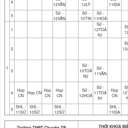
4
12VĂN
12LÝ
11ĐỊA
Sử -
Sử -
Sử -
5
12VĂN
10TIN
11HOÁ
Sử -
Đị
1
12TOÁ
1
N1
Đị
2
12
Sử -
7
Sử -
3
10TOÁ
11VĂN
N2
Sử -
Đị
Họp
Họp
Họp
Sử -
Họp
4
Họp CN
11TOÁ
12
CN
CN
CN
12HOÁ
CN
N1
SHL -
SHL -
SHL -
SHL -
5
11SỬ
10SỬ
12SỬ
11ĐỊA
THỜI KHOÁ BIỂ
Trường THPT Chuyên TB