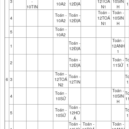
3
-
12TOÁ
10SIN
10A2
12ĐỊA
1
10TIN
N1
H
Toán -
Toán -
Toán -
Toán -
4
12TOÁ
10SIN
10A2
12ĐỊA
N1
H
Toán -
5
10A2
Toán -
Toán -
1
12ANH
12ĐỊA
1
Toán -
Toán -
To
2
12ĐỊA
11SỬ
1
Toán -
Toán -
To
6
3
12TOÁ
12TIN
1
N2
Toán -
Toán -
To
4
10SIN
10SỬ
1
H
Toán -
Toán -
To
5
12HO
10SỬ
1
Á
Toán -
Toán -
Toán -