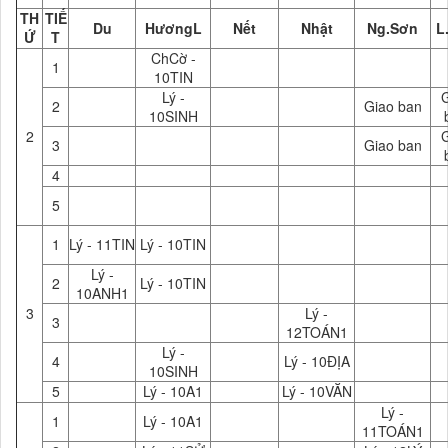
TH
TIẾ
Du
HươngL
Nết
Nhật
Ng.Sơn
L
Ứ
T
ChCờ -
1
10TIN
Lý -
2
Giao ban
10SINH
2
3
Giao ban
4
5
1
Lý - 11TIN
Lý - 10TIN
Lý -
2
Lý - 10TIN
10ANH1
3
Lý -
3
12TOÁN1
Lý -
4
Lý - 10ĐỊA
10SINH
5
Lý - 10A1
Lý - 10VĂN
Lý -
1
Lý - 10A1
11TOÁN1