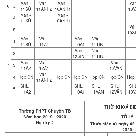
Văn -
Văn -
Văn -
Văn
6
3
11SỬ
11ANH2
10ANH1
10V
Văn -
Văn -
4
11SỬ
10ANH1
Văn
5
10S
Văn -
Văn -
Văn -
Văn -
1
11SỬ
11A1
10A1
11TIN
Văn -
Văn -
2
12SINH
11TIN
Văn -
Văn -
Văn -
7
3
11A2
12A1
12VĂN
Văn -
4
Họp CN
Họp CN
Họp CN
Họp CN
Họp CN
Họp
11ANH2
SHL -
SHL -
SHL -
SHL -
SHL
5
11A2
10A1
11VĂN
12VĂN
10V
THỜI KHOÁ BIỂ
Trường THPT Chuyên TB
Năm học 2019 - 2020
TỔ LÝ
Học kỳ 2
Thực hiện từ ngày 06
2020