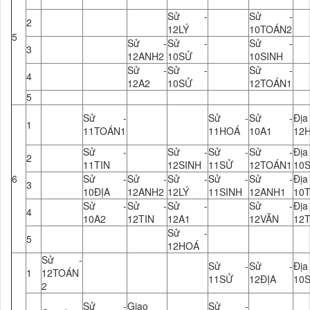
Sử -
Sử -
2
12LÝ
10TOÁN2
5
Sử -
Sử -
Sử -
3
12ANH2
10SỬ
10SINH
Sử -
Sử -
Sử -
4
12A2
10SỬ
12TOÁN1
5
Sử -
Sử -
Sử -
Đ
1
11TOÁN1
11HOÁ
10A1
12
Sử -
Sử -
Sử -
Sử -
Đ
2
11TIN
12SINH
11SỬ
12TOÁN1
10
6
Sử -
Sử -
Sử -
Sử -
Sử -
Đ
3
10ĐỊA
12ANH2
12LÝ
11SINH
12ANH1
10T
Sử -
Sử -
Sử -
Sử -
Đ
4
10A2
12TIN
12A1
12VĂN
12
Sử -
5
12HOÁ
Sử -
Sử -
Sử -
Đ
1
12TOÁN
11SỬ
12ĐỊA
10
2
Sử -
Giao
Sử -