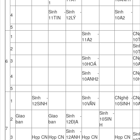
1
Sinh -
Sinh -
Sinh -
4
11TIN
12LÝ
10A2
5
Sinh -
CN
1
11A2
10
Si
2
10
Sinh -
CN
3
6
10HOÁ
10
Sinh -
CN
4
10ANH2
10
5
Sinh -
Sinh -
CNghệ -
CN
1
12SINH
10VĂN
10SINH
10
Sinh -
Giao
Giao
Sinh -
2
10SIN
ban
ban
12ĐỊA
H
7
Sinh -
Si
3
Họp CN
Họp CN
12ANH
Họp CN
Họp CN
10