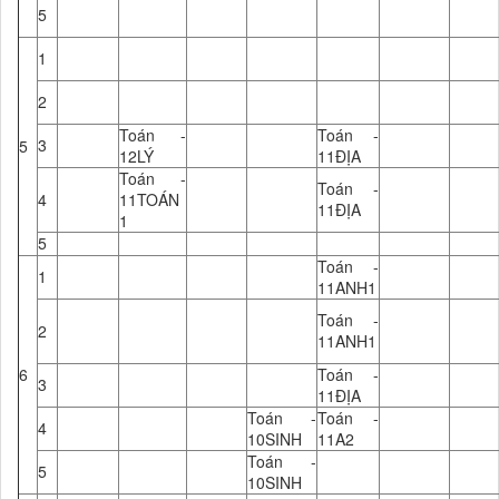
5
1
2
Toán -
Toán -
3
5
12LÝ
11ĐỊA
Toán -
Toán -
4
11TOÁN
11ĐỊA
1
5
Toán -
1
11ANH1
Toán -
2
11ANH1
6
Toán -
3
11ĐỊA
Toán -
Toán -
4
10SINH
11A2
Toán -
5
10SINH