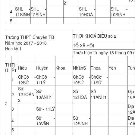
2
SHL -
SHL -
SHL -
SHL -
4
11SINH
12SINH
10HOÁ
10SINH
5
THỜI KHOÁ BIỂU số 2
Trường THPT Chuyên TB
Năm học 2017 - 2018
TỔ XÃ HỘI
Học kỳ 1
Thực hiện từ ngày 18 tháng 09
TH
TI
Hiếu
Huyền
Khoa
NhànS
Thoa
Yến
Tùn
Ứ
ẾT
ChCờ -
ChCờ -
ChCờ -
ChCờ -
1
12SỬ
11LÝ
10SỬ
11SỬ
Sử -
Sử -
Sử -
Sử -
Đ
2
12TOÁN
10ANH1
12HOÁ
11ANH1
10
2
2
Đ
3
Sử - 11LÝ
12
Sử -
Sử -
Đ
4
10VĂN
12SINH
10
5