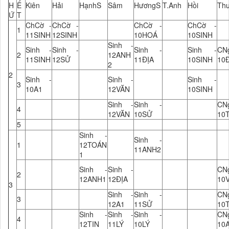
H
Ế
Kiên
Hải
HạnhS
Sâm
HươngS
T.Anh
Hồi
Th
Ứ
T
ChCờ -
ChCờ -
ChCờ -
ChCờ -
1
11SINH
12SINH
10HOÁ
10SINH
Sinh -
Sinh -
Sinh -
Sinh -
Sinh -
CN
2
12ANH
11SINH
12SỬ
11ĐỊA
10SINH
10
2
2
Sinh -
Sinh -
Sinh -
3
10A1
12VĂN
10SINH
Sinh -
Sinh -
CN
4
12VĂN
10SỬ
10
5
Sinh -
Sinh -
1
12TOÁN
11ANH2
1
Sinh -
Sinh -
CN
2
12ANH1
12ĐỊA
10
3
Sinh -
Sinh -
CN
3
12A1
11SỬ
10
Sinh -
Sinh -
Sinh -
CN
4
12TIN
11LÝ
10LÝ
10