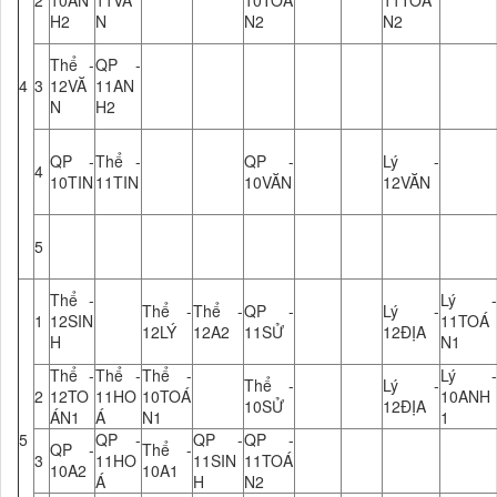
2
10AN
11VĂ
10TOÁ
11TOÁ
H2
N
N2
N2
Thể -
QP -
4
3
12VĂ
11AN
N
H2
QP -
Thể -
QP -
Lý -
4
10TIN
11TIN
10VĂN
12VĂN
5
Thể -
Lý -
Thể -
Thể -
QP -
Lý -
1
12SIN
11TOÁ
12LÝ
12A2
11SỬ
12ĐỊA
H
N1
Thể -
Thể -
Thể -
Lý -
Thể -
Lý -
2
12TO
11HO
10TOÁ
10ANH
10SỬ
12ĐỊA
ÁN1
Á
N1
1
5
QP -
QP -
QP -
QP -
Thể -
3
11HO
11SIN
11TOÁ
10A2
10A1
Á
H
N2