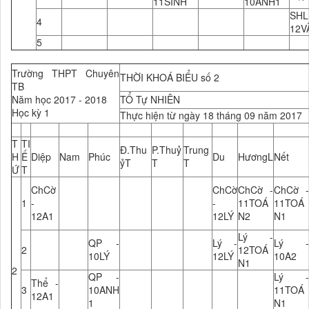
11SINH
10ANH1
SH
4
12V
5
Trường THPT Chuyên
THỜI KHOÁ BIỂU số 2
TB
Năm học 2017 - 2018
TỔ Tự NHIÊN
Học kỳ 1
Thực hiện từ ngày 18 tháng 09 năm 2017
T
TI
Đ.Thu
P.Thuỷ
Trung
H
Ế
Diệp
Nam
Phúc
Du
HươngL
Nết
ỷT
T
T
Ứ
T
ChCờ
ChCờ
ChCờ -
ChCờ -
1
-
-
11TOÁ
11TOÁ
12A1
12LÝ
N2
N1
Lý -
QP -
Lý -
Lý -
2
12TOÁ
10LÝ
12LÝ
10A2
N1
2
QP -
Lý -
Thể -
3
10ANH
11TOÁ
12A1
1
N1