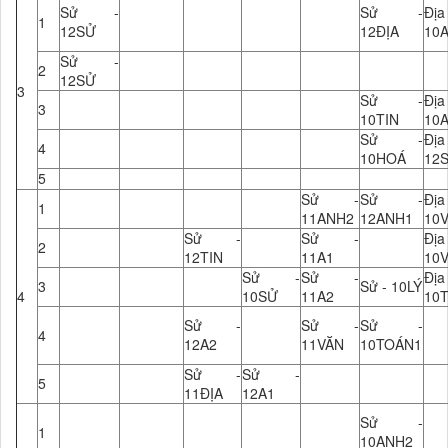
Sử -
Sử -
Đ
1
12SỬ
12ĐỊA
10
Sử -
2
12SỬ
3
Sử -
Đ
3
10TIN
10
Sử -
Đ
4
10HOÁ
12
5
Sử -
Sử -
Đ
1
11ANH2
12ANH1
10
Sử -
Sử -
Đ
2
12TIN
11A1
10
Sử -
Sử -
Đ
3
Sử - 10LÝ
4
10SỬ
11A2
10T
Sử -
Sử -
Sử -
4
12A2
11VĂN
10TOÁN1
Sử -
Sử -
5
11ĐỊA
12A1
Sử -
1
10ANH2