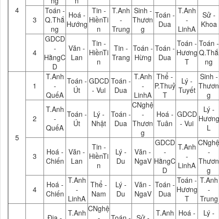
ng
n
4
Toán -
Tin -
T.Anh
Sinh -
T.Anh
Hoá -
Toán -
Sử -
3
Q.Thắ
HiềnTi
-
Thươn
-
Hướng
Dua
Khoa
ng
n
Trung
g
LinhA
GDCD
Tin -
Toán -
Toán -
-
Văn -
Tin -
Toán -
Toán -
4
HiềnTi
Hương
Q.Thắ
HằngC
Lan
Trang
Hừng
Dua
n
T
ng
D
T.Anh
T.Anh
Thể -
Sinh -
Toán -
GDCD
Toán -
Lý -
1
-
-
P.Thuỷ
Thươn
Út
- Vui
Dua
Tuyết
QuếA
LinhA
T
g
CNghệ
T.Anh
Lý -
Toán -
Lý -
Toán -
-
Hoá -
GDCD
2
-
Hươn
Út
Nhật
Dua
Thươn
Tuân
- Vui
QuếA
L
g
5
GDCD
CNgh
Tin -
T.Anh
Hoá -
Văn -
Lý -
Văn -
-
-
3
HiềnTi
-
Chiến
Lan
Du
NgaV
HằngC
Thươn
n
LinhA
D
g
T.Anh
Toán -
T.Anh
Hoá -
Thể -
Lý -
Văn -
Toán -
4
-
Hương
-
Chiến
Nam
Du
NgaV
Dua
LinhA
T
Trung
CNghệ
T.Anh
T.Anh
Hoá -
Lý -
Địa -
-
Toán -
Sử -