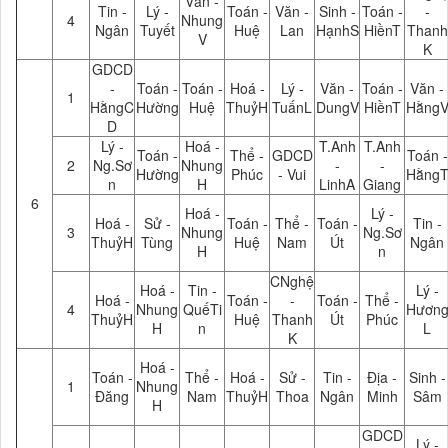
Văn -
Tin -
Lý -
Toán -
Văn -
Sinh -
Toán -
-
4
Nhung
Ngân
Tuyết
Huệ
Lan
HạnhS
HiềnT
Thanh
V
K
GDCD
-
Toán -
Toán -
Hoá -
Lý -
Văn -
Toán -
Văn -
1
HằngC
Hường
Huệ
ThuỷH
TuấnL
DungV
HiềnT
Hằng
D
Lý -
Hoá -
T.Anh
T.Anh
Toán -
Thể -
GDCD
Toán -
2
Ng.Sơ
Nhung
-
-
Hường
Phúc
- Vui
Hằng
n
H
LinhA
Giang
6
Hoá -
Lý -
Hoá -
Sử -
Toán -
Thể -
Toán -
Tin -
3
Nhung
Ng.Sơ
ThuỷH
Tùng
Huệ
Nam
Út
Ngân
H
n
CNghệ
Hoá -
Tin -
Lý -
Hoá -
Toán -
-
Toán -
Thể -
4
Nhung
QuếTi
Hươn
ThuỷH
Huệ
Thanh
Út
Phúc
H
n
L
K
Hoá -
Toán -
Thể -
Hoá -
Sử -
Tin -
Địa -
Sinh -
1
Nhung
Đăng
Nam
ThuỷH
Thoa
Ngân
Minh
Sâm
H
GDCD
Lý -