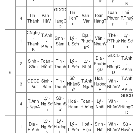
ử
g
N
GDCD
Tin -
Toán -
Thể -
Tin -
Văn -
-
Văn -
Toán -
4
HiềnTi
Phượn
P.Thu
Thành
HàV
HằngC
Vân
HằngT
n
g
T
D
CNghệ
T.Anh
Địa -
Thể -
Lý -
-
Sinh -
Lý -
Văn -
1
-
Phượn
P.Thuỷ
Ng.Sơ
Thanh
Sâm
L.Sơn
NhànV
P.Anh
gĐ
T
n
K
GDCD
Địa -
T.Anh
Sinh -
Toán -
Tin -
Lý -
Lý -
-
2
Phượn
-
Sâm
HiềnT
Thành
L.Sơn
Nhật
HằngC
gĐ
P.Anh
6
D
Sử -
Hoá -
T.Anh
GDCD
Sinh -
Tin -
T.Anh
Văn -
3
NhànS
Hương
-
- Vui
Sâm
Thành
- NgaA
NhànV
ử
H
P.Anh
GDCD
Lý -
Sử -
T.Anh
Hoá -
Toán -
Lý -
Văn -
-
4
Ng.Sơ
NhànS
- NgaA
Hoan
Hường
Nhật
NhànV
Hằng
n
ử
D
Lý -
Lý -
Địa -
Lý -
Hoá -
Sinh -
Văn -
Sử -
1
Ng.Sơ
Hương
H.Anh
L.Sơn
Hiệu
Hải
NhànV
Huyền
n
L