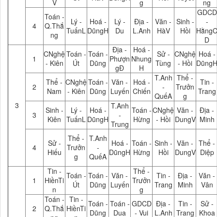
V
g
ng
GDCD
Toán -
Lý -
Hoá -
Lý -
Địa -
Văn -
Sinh -
-
4
Q.Thắ
TuấnL
DũngH
Du
L.Anh
HàV
Hồi
Hằng
ng
D
Địa -
Hoá -
CNghệ
Toán -
Toán -
Sử -
CNghệ
Hoá -
1
Phượn
Nhung
- Kiên
Út
Dũng
Tùng
- Hồi
Dũng
gĐ
H
T.Anh
Thể -
Thể -
CNghệ
Toán -
Văn -
Hoá -
Tin -
2
-
Trưởn
Nam
- Kiên
Dũng
Luyến
Chiến
Trang
QuếA
g
3
T.Anh
Sinh -
Lý -
Hoá -
Toán -
CNghệ
Văn -
Địa -
3
-
Kiên
TuấnL
DũngH
Hừng
- Hồi
DungV
Minh
Trung
Thể -
T.Anh
Sử -
Hoá -
Toán -
Sinh -
Văn -
Thể -
4
Trưởn
-
Hiếu
DũngH
Hừng
Hồi
DungV
Diệp
g
QuếA
Tin -
Thể -
Toán -
Toán -
Văn -
Tin -
Địa -
Văn -
1
HiềnTi
Trưởn
Út
Dũng
Luyến
Trang
Minh
Vân
n
g
Toán -
Tin -
Toán -
Toán -
GDCD
Địa -
Tin -
Sử -
2
Q.Thắ
HiềnTi
Dũng
Dua
- Vui
L.Anh
Trang
Khoa