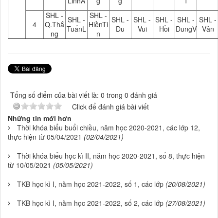
LinhA
g
g
T
SHL -
SHL -
SHL -
SHL -
SHL -
SHL -
SHL -
SHL -
4
Q.Thắ
HiềnTi
TuấnL
Du
Vui
Hồi
DungV
Vân
ng
n
Tổng số điểm của bài viết là: 0 trong 0 đánh giá
Click để đánh giá bài viết
Những tin mới hơn
Thời khóa biểu buổi chiều, năm học 2020-2021, các lớp 12,
thực hiện từ 05/04/2021
(02/04/2021)
Thời khóa biểu học kì II, năm học 2020-2021, số 8, thực hiện
từ 10/05/2021
(05/05/2021)
TKB học kì I, năm học 2021-2022, số 1, các lớp
(20/08/2021)
TKB học kì I, năm học 2021-2022, số 2, các lớp
(27/08/2021)