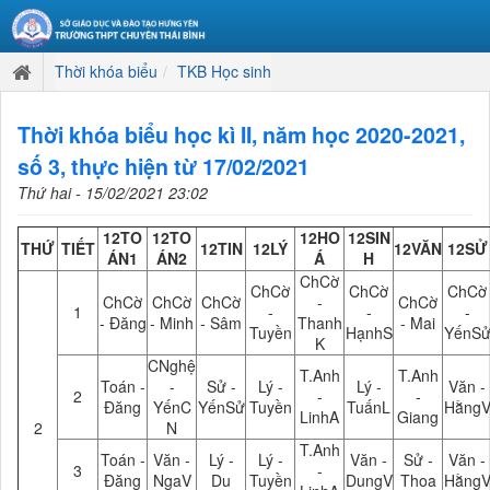
Thời khóa biểu
TKB Học sinh
Thời khóa biểu học kì II, năm học 2020-2021,
số 3, thực hiện từ 17/02/2021
Thứ hai - 15/02/2021 23:02
12TO
12TO
12HO
12SIN
THỨ
TIẾT
12TIN
12LÝ
12VĂN
12SỬ
ÁN1
ÁN2
Á
H
ChCờ
ChCờ
ChCờ
ChCờ
ChCờ
ChCờ
ChCờ
-
ChCờ
1
-
-
-
- Đăng
- Minh
- Sâm
Thanh
- Mai
Tuyền
HạnhS
YếnS
K
CNghệ
T.Anh
T.Anh
Toán -
-
Sử -
Lý -
Lý -
Văn -
2
-
-
Đăng
YếnC
YếnSử
Tuyền
TuấnL
Hằng
LinhA
Giang
2
N
T.Anh
Toán -
Văn -
Lý -
Lý -
Văn -
Sử -
Văn -
3
-
Đăng
NgaV
Du
Tuyền
DungV
Thoa
Hằng