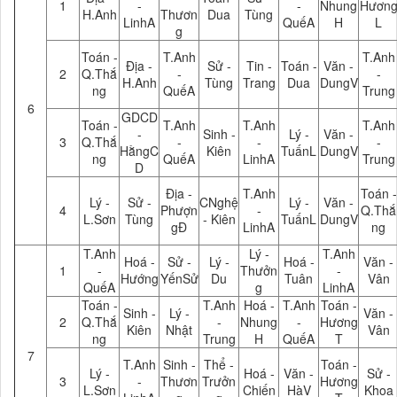
1
-
-
Nhung
Hươn
H.Anh
Thươn
Dua
Tùng
LinhA
QuếA
H
L
g
Toán -
T.Anh
T.Anh
Địa -
Sử -
Tin -
Toán -
Văn -
2
Q.Thắ
-
-
H.Anh
Tùng
Trang
Dua
DungV
ng
QuếA
Trung
6
GDCD
Toán -
T.Anh
T.Anh
T.Anh
-
Sinh -
Lý -
Văn -
3
Q.Thắ
-
-
-
HằngC
Kiên
TuấnL
DungV
ng
QuếA
LinhA
Trung
D
Địa -
T.Anh
Toán -
Lý -
Sử -
CNghệ
Lý -
Văn -
4
Phượn
-
Q.Thắ
L.Sơn
Tùng
- Kiên
TuấnL
DungV
gĐ
LinhA
ng
T.Anh
Lý -
T.Anh
Hoá -
Sử -
Lý -
Hoá -
Văn -
1
-
Thưởn
-
Hướng
YếnSử
Du
Tuân
Vân
QuếA
g
LinhA
Toán -
T.Anh
Hoá -
T.Anh
Toán -
Sinh -
Lý -
Văn -
2
Q.Thắ
-
Nhung
-
Hương
Kiên
Nhật
Vân
ng
Trung
H
QuếA
T
7
T.Anh
Sinh -
Thể -
Toán -
Lý -
Hoá -
Văn -
Sử -
3
-
Thươn
Trưởn
Hương
L.Sơn
Chiến
HàV
Khoa