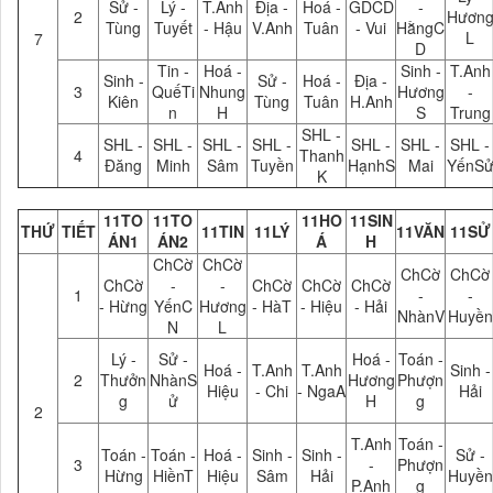
Sử -
Lý -
T.Anh
Địa -
Hoá -
GDCD
-
2
Hươn
Tùng
Tuyết
- Hậu
V.Anh
Tuân
- Vui
HằngC
L
7
D
Tin -
Hoá -
Sinh -
T.Anh
Sinh -
Sử -
Hoá -
Địa -
3
QuếTi
Nhung
Hương
-
Kiên
Tùng
Tuân
H.Anh
n
H
S
Trung
SHL -
SHL -
SHL -
SHL -
SHL -
SHL -
SHL -
SHL -
4
Thanh
Đăng
Minh
Sâm
Tuyền
HạnhS
Mai
YếnS
K
11TO
11TO
11HO
11SIN
THỨ
TIẾT
11TIN
11LÝ
11VĂN
11SỬ
ÁN1
ÁN2
Á
H
ChCờ
ChCờ
ChCờ
ChCờ
ChCờ
-
-
ChCờ
ChCờ
ChCờ
1
-
-
- Hừng
YếnC
Hương
- HàT
- Hiệu
- Hải
NhànV
Huyền
N
L
Lý -
Sử -
Hoá -
Toán -
Hoá -
T.Anh
T.Anh
Sinh -
2
Thưởn
NhànS
Hương
Phượn
Hiệu
- Chi
- NgaA
Hải
g
ử
H
g
2
T.Anh
Toán -
Toán -
Toán -
Hoá -
Sinh -
Sinh -
Sử -
3
-
Phượn
Hừng
HiềnT
Hiệu
Sâm
Hải
Huyền
P.Anh
g