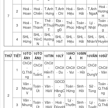
Hoá -
Hoá -
Hoá -
T.Anh
T.Anh
Hoá -
Sinh -
T.Anh
2
Hươn
Hoan
Chiến
- Hưng
- Chi
Hiệu
Hải
- NgaA
7
H
Thể -
Địa -
Toán -
Hoá -
Tin -
Thể -
Toán -
Lý -
3
P.Thuỷ
Phượn
Phượn
Hoan
Thành
Phúc
HằngT
Nhật
T
gĐ
g
SHL -
SHL -
SHL -
SHL -
SHL -
SHL -
SHL -
SHL -
4
YếnC
Hương
Hừng
HàT
Hiệu
Hải
NhànV
Huyền
N
L
10TO
10TO
10HO
10SIN
THỨ
TIẾT
10TIN
10LÝ
10VĂN
10SỬ
ÁN1
ÁN2
Á
H
ChCờ
ChCờ
ChCờ
ChCờ
-
-
ChCờ
ChCờ
ChCờ
ChCờ
1
-
-
Q.Thắ
HiềnTi
- Du
- Vui
- Hồi
- Vân
TuấnL
DungV
ng
n
GDCD
Văn -
Toán -
Toán -
Văn -
-
Toán -
Sinh -
Sử -
2
Nhung
Q.Thắ
Út
HàV
HằngC
Hừng
Hồi
Tùng
V
ng
2
D
Văn -
Lý -
Toán -
Toán -
Văn -
Hoá -
Sinh -
Lý -
3
Nhung
Thưởn
Q.Thắ
Út
HàV
DũngH
Hồi
Tuyết