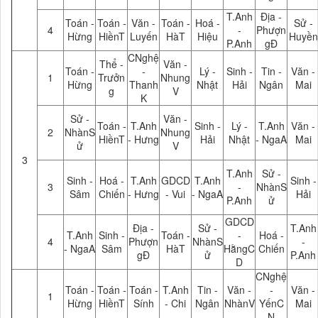
T.Anh
Địa -
Toán -
Toán -
Văn -
Toán -
Hoá -
Sử -
4
-
Phượn
Hừng
HiềnT
Luyến
HàT
Hiệu
Huyền
P.Anh
gĐ
CNghệ
Thể -
Văn -
Toán -
-
Lý -
Sinh -
Tin -
Văn -
1
Trưởn
Nhung
Hừng
Thanh
Nhật
Hải
Ngân
Mai
g
V
K
Sử -
Văn -
Toán -
T.Anh
Sinh -
Lý -
T.Anh
Văn -
2
NhànS
Nhung
HiềnT
- Hưng
Hải
Nhật
- NgaA
Mai
ử
V
3
T.Anh
Sử -
Sinh -
Hoá -
T.Anh
GDCD
T.Anh
Sinh -
3
-
NhànS
Sâm
Chiến
- Hưng
- Vui
- NgaA
Hải
P.Anh
ử
GDCD
Địa -
Sử -
T.Anh
T.Anh
Sinh -
Toán -
-
Hoá -
4
Phượn
NhànS
-
- NgaA
Sâm
HàT
HằngC
Chiến
gĐ
ử
P.Anh
D
CNghệ
Toán -
Toán -
Toán -
T.Anh
Tin -
Văn -
-
Văn -
1
Hừng
HiềnT
Sính
- Chi
Ngân
NhànV
YếnC
Mai
N