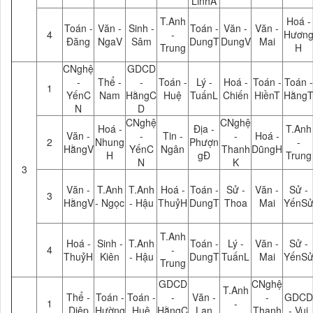
LinhA
T.Anh
Hoá -
Toán -
Văn -
Sinh -
Toán -
Văn -
Văn -
4
-
Hươn
Đăng
NgaV
Sâm
DungT
DungV
Mai
Trung
H
CNghệ
GDCD
-
Thể -
-
Toán -
Lý -
Hoá -
Toán -
Toán -
1
YếnC
Nam
HằngC
Huệ
TuấnL
Chiến
HiềnT
Hằng
N
D
CNghệ
CNghệ
Hoá -
Địa -
T.Anh
Văn -
-
Tin -
-
Hoá -
2
Nhung
Phượn
-
HằngV
YếnC
Ngân
Thanh
DũngH
H
gĐ
Trung
N
K
3
Văn -
T.Anh
T.Anh
Hoá -
Toán -
Sử -
Văn -
Sử -
3
HằngV
- Ngọc
- Hậu
ThuỷH
DungT
Thoa
Mai
YếnS
T.Anh
Hoá -
Sinh -
T.Anh
Toán -
Lý -
Văn -
Sử -
4
-
ThuỷH
Kiên
- Hậu
DungT
TuấnL
Mai
YếnS
Trung
GDCD
CNghệ
T.Anh
Thể -
Toán -
Toán -
-
Văn -
-
GDCD
1
-
Diệp
Hường
Huệ
HằngC
Lan
Thanh
- Vui