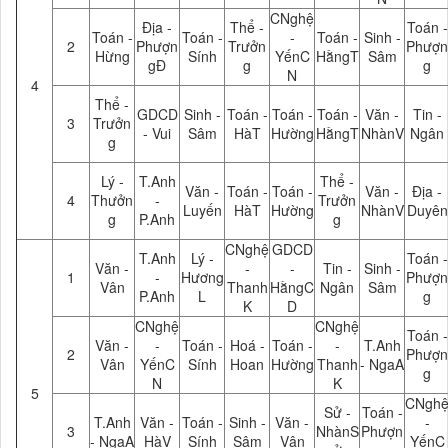
CNghệ
Địa -
Thể -
Toán -
Toán -
Toán -
-
Toán -
Sinh -
2
Phượn
Trưởn
Phượn
Hừng
Sính
YếnC
HằngT
Sâm
gĐ
g
g
N
4
Thể -
GDCD
Sinh -
Toán -
Toán -
Toán -
Văn -
Tin -
3
Trưởn
- Vui
Sâm
HàT
Hường
HằngT
NhànV
Ngân
g
Lý -
T.Anh
Thể -
Văn -
Toán -
Toán -
Văn -
Địa -
4
Thưởn
-
Trưởn
Luyến
HàT
Hường
NhànV
Duyên
g
P.Anh
g
CNghệ
GDCD
T.Anh
Lý -
Toán -
Văn -
-
-
Tin -
Sinh -
1
-
Hương
Phượn
Vân
Thanh
HằngC
Ngân
Sâm
P.Anh
L
g
K
D
CNghệ
CNghệ
Toán -
Văn -
-
Toán -
Hoá -
Toán -
-
T.Anh
2
Phượn
Vân
YếnC
Sính
Hoan
Hường
Thanh
- NgaA
g
N
K
5
CNgh
Sử -
Toán -
T.Anh
Văn -
Toán -
Sinh -
Văn -
-
3
NhànS
Phượn
- NgaA
HàV
Sính
Sâm
Vân
YếnC