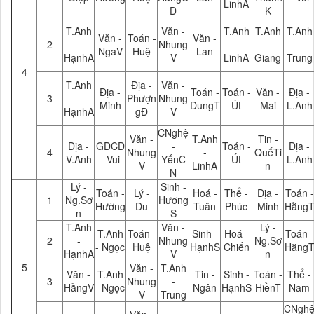
LinhA
D
K
T.Anh
Văn -
T.Anh
T.Anh
T.Anh
Văn -
Toán -
Văn -
2
-
Nhung
-
-
-
NgaV
Huệ
Lan
HạnhA
V
LinhA
Giang
Trung
4
T.Anh
Địa -
Văn -
Địa -
Toán -
Toán -
Văn -
Địa -
3
-
Phượn
Nhung
Minh
DungT
Út
Mai
L.Anh
HạnhA
gĐ
V
CNghệ
Văn -
T.Anh
Tin -
Địa -
GDCD
-
Toán -
Địa -
4
Nhung
-
QuếTi
V.Anh
- Vui
YếnC
Út
L.Anh
V
LinhA
n
N
Lý -
Sinh -
Toán -
Lý -
Hoá -
Thể -
Địa -
Toán -
1
Ng.Sơ
Hương
Hường
Du
Tuân
Phúc
Minh
Hằng
n
S
T.Anh
Văn -
Lý -
T.Anh
Toán -
Sinh -
Hoá -
Toán -
2
-
Nhung
Ng.Sơ
- Ngọc
Huệ
HạnhS
Chiến
Hằng
HạnhA
V
n
5
Văn -
T.Anh
Văn -
T.Anh
Tin -
Sinh -
Toán -
Thể -
3
Nhung
-
HằngV
- Ngọc
Ngân
HạnhS
HiềnT
Nam
V
Trung
CNgh