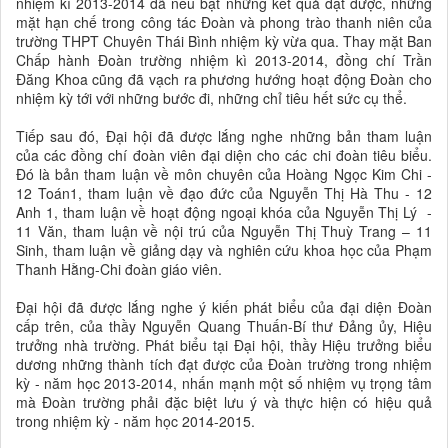
nhiệm kì 2013-2014 đã nêu bật những kết quả đạt được, những
mặt hạn chế trong công tác Đoàn và phong trào thanh niên của
trường THPT Chuyên Thái Bình nhiệm kỳ vừa qua. Thay mặt Ban
Chấp hành Đoàn trường nhiệm kì 2013-2014, đồng chí Trần
Đăng Khoa cũng đã vạch ra phương hướng hoạt động Đoàn cho
nhiệm kỳ tới với những bước đi, những chỉ tiêu hết sức cụ thể.
Tiếp sau đó, Đại hội đã được lắng nghe những bản tham luận
của các đồng chí đoàn viên đại diện cho các chi đoàn tiêu biểu.
Đó là bản tham luận về môn chuyên của Hoàng Ngọc Kim Chi -
12 Toán1, tham luận về đạo đức của Nguyễn Thị Hà Thu - 12
Anh 1, tham luận về hoạt động ngoại khóa của Nguyễn Thị Lý -
11 Văn, tham luận về nội trú của Nguyễn Thị Thuỳ Trang – 11
Sinh, tham luận về giảng dạy và nghiên cứu khoa học của Phạm
Thanh Hằng-Chi đoàn giáo viên.
Đại hội đã được lắng nghe ý kiến phát biểu của đại diện Đoàn
cấp trên, của thầy Nguyễn Quang Thuấn-Bí thư Đảng ủy, Hiệu
trưởng nhà trường. Phát biểu tại Đại hội, thầy Hiệu trưởng biểu
dương những thành tích đạt được của Đoàn trường trong nhiệm
kỳ - năm học 2013-2014, nhấn mạnh một số nhiệm vụ trọng tâm
mà Đoàn trường phải đặc biệt lưu ý và thực hiện có hiệu quả
trong nhiệm kỳ - năm học 2014-2015.