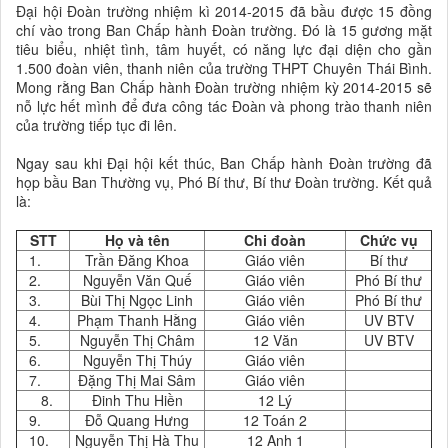
Đại hội Đoàn trường nhiệm kì 2014-2015 đã bầu được 15 đồng
chí vào trong Ban Chấp hành Đoàn trường. Đó là 15 gương mặt
tiêu biểu, nhiệt tình, tâm huyết, có năng lực đại diện cho gần
1.500 đoàn viên, thanh niên của trường THPT Chuyên Thái Bình.
Mong rằng Ban Chấp hành Đoàn trường nhiệm kỳ 2014-2015 sẽ
nỗ lực hết mình để đưa công tác Đoàn và phong trào thanh niên
của trường tiếp tục đi lên.
Ngay sau khi Đại hội kết thúc, Ban Chấp hành Đoàn trường đã
họp bầu Ban Thường vụ, Phó Bí thư, Bí thư Đoàn trường. Kết quả
là:
STT
Họ và tên
Chi đoàn
Chức vụ
1.
Trần Đăng Khoa
Giáo viên
Bí thư
2.
Nguyễn Văn Quế
Giáo viên
Phó Bí thư
3.
Bùi Thị Ngọc Linh
Giáo viên
Phó Bí thư
4.
Phạm Thanh Hằng
Giáo viên
UV BTV
5.
Nguyễn Thị Châm
12 Văn
UV BTV
6.
Nguyễn Thị Thúy
Giáo viên
7.
Đặng Thị Mai Sâm
Giáo viên
8.
Đinh Thu Hiền
12 Lý
9.
Đỗ Quang Hưng
12 Toán 2
10.
Nguyễn Thị Hà Thu
12 Anh 1