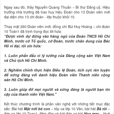
Ngay sau đó, thầy Nguyễn Quang Thuấn – Bí thư Đảng uỷ, Hiệu
trưởng nhà trường đã trao huy hiệu Đoàn cho 13 Đoàn viên mới
đại diện cho 13 chi đoàn - lớp thuộc khối 10.
Thay mặt 260 Đoàn viên mới, đồng chí Bùi Huy Hoàng – chi đoàn
10 Toán1 đã trịnh trọng đọc lời hứa:
“Được vinh dự đứng vào hàng ngũ của Đoàn TNCS Hồ Chí
Minh, trước cờ Tổ quốc, cờ Đoàn, trước chân dung của Bác
Hồ vĩ đại, tôi xin hứa:
1. Luôn phấn đấu vì lý tưởng của Đảng cộng sản Việt Nam
và Chủ tịch Hồ Chí Minh.
2. Nghiêm chỉnh thực hiện Điều lệ Đoàn, tích cực rèn luyện
để xứng đáng với danh hiệu Đoàn viên Thanh niên cộng
sản Hồ Chí Minh.
3. Luôn giúp đỡ mọi người và xứng đáng là người bạn tin
cậy của thanh niên Việt Nam."
Kết thúc chương trình là phần văn nghệ với những tiết mục đặc
sắc: Bài hát
Mặt trời bé con
– tốp ca lớp 10 Văn, bài hát
Bà tôi
–
đơn ca lớp 10 Toan1, đệm đàn và hát đơn ca bài
Hoa may
– Huệ