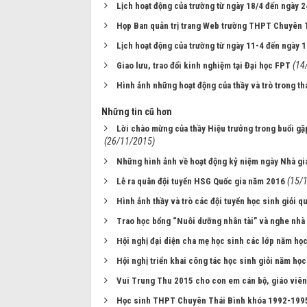
Lịch hoạt động của trường từ ngày 18/4 đến ngày 
Họp Ban quản trị trang Web trường THPT Chuyên 
Lịch hoạt động của trường từ ngày 11-4 đến ngày 
(14
Giao lưu, trao đổi kinh nghiệm tại Đại học FPT
Hình ảnh những hoạt động của thầy và trò trong t
Những tin cũ hơn
Lời chào mừng của thầy Hiệu trưởng trong buổi gặ
(26/11/2015)
Những hình ảnh về hoạt động kỷ niệm ngày Nhà g
(15/
Lễ ra quân đội tuyển HSG Quốc gia năm 2016
Hình ảnh thầy và trò các đội tuyển học sinh giỏi 
Trao học bổng “Nuôi dưỡng nhân tài” và nghe nhà
Hội nghị đại diện cha mẹ học sinh các lớp năm h
Hội nghị triển khai công tác học sinh giỏi năm h
Vui Trung Thu 2015 cho con em cán bộ, giáo viên
Học sinh THPT Chuyên Thái Bình khóa 1992-1995