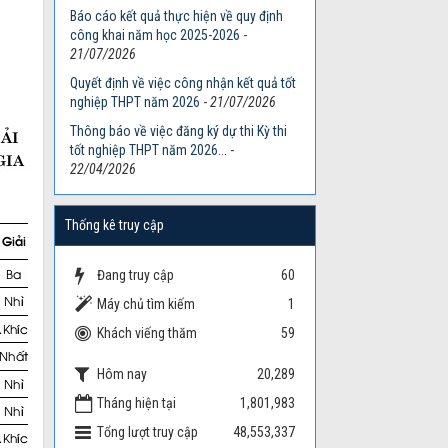
Báo cáo kết quả thực hiện về quy định
công khai năm học 2025-2026
-
21/07/2026
Quyết định về việc công nhận kết quả tốt
nghiệp THPT năm 2026
-
21/07/2026
Thông báo về việc đăng ký dự thi Kỳ thi
tốt nghiệp THPT năm 2026...
-
22/04/2026
Thống kê truy cập
Đang truy cập
60
Máy chủ tìm kiếm
1
Khách viếng thăm
59
Hôm nay
20,289
Tháng hiện tại
1,801,983
Tổng lượt truy cập
48,553,337