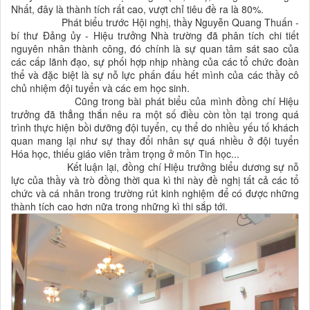
Nhất, đây là thành tích rất cao, vượt chỉ tiêu đề ra là 80%.
Phát biểu trước Hội nghị, thầy Nguyễn Quang Thuấn -
bí thư Đảng ủy - Hiệu trưởng Nhà trường đã phân tích chi tiết
nguyên nhân thành công, đó chính là sự quan tâm sát sao của
các cấp lãnh đạo, sự phối hợp nhịp nhàng của các tổ chức đoàn
thể và đặc biệt là sự nỗ lực phấn đấu hết mình của các thầy cô
chủ nhiệm đội tuyển và các em học sinh.
Cũng trong bài phát biểu của mình đồng chí Hiệu
trưởng đã thẳng thắn nêu ra một số điều còn tồn tại trong quá
trình thực hiện bồi dưỡng đội tuyển, cụ thể do nhiều yếu tố khách
quan mang lại như sự thay đổi nhân sự quá nhiều ở đội tuyển
Hóa học, thiếu giáo viên trầm trọng ở môn Tin học...
Kết luận lại, đồng chí Hiệu trưởng biểu dương sự nỗ
lực của thầy và trò đồng thời qua kì thi này đề nghị tất cả các tổ
chức và cá nhân trong trường rút kinh nghiệm để có được những
thành tích cao hơn nữa trong những kì thi sắp tới.