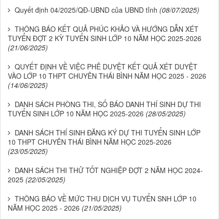
Quyết định 04/2025/QĐ-UBND của UBND tỉnh
(08/07/2025)
THÔNG BÁO KẾT QUẢ PHÚC KHẢO VÀ HƯỚNG DẪN XÉT
TUYỂN ĐỢT 2 KỲ TUYỂN SINH LỚP 10 NĂM HỌC 2025-2026
(21/06/2025)
QUYẾT ĐỊNH VỀ VIỆC PHÊ DUYỆT KẾT QUẢ XÉT DUYỆT
VÀO LỚP 10 THPT CHUYÊN THÁI BÌNH NĂM HỌC 2025 - 2026
(14/06/2025)
DANH SÁCH PHÒNG THI, SỐ BÁO DANH THÍ SINH DỰ THI
TUYỂN SINH LỚP 10 NĂM HỌC 2025-2026
(28/05/2025)
DANH SÁCH THÍ SINH ĐĂNG KÝ DỰ THI TUYỂN SINH LỚP
10 THPT CHUYÊN THÁI BÌNH NĂM HỌC 2025-2026
(23/05/2025)
DANH SÁCH THI THỬ TỐT NGHIỆP ĐỢT 2 NĂM HỌC 2024-
2025
(22/05/2025)
THÔNG BÁO VỀ MỨC THU DỊCH VỤ TUYỂN SNH LỚP 10
NĂM HỌC 2025 - 2026
(21/05/2025)