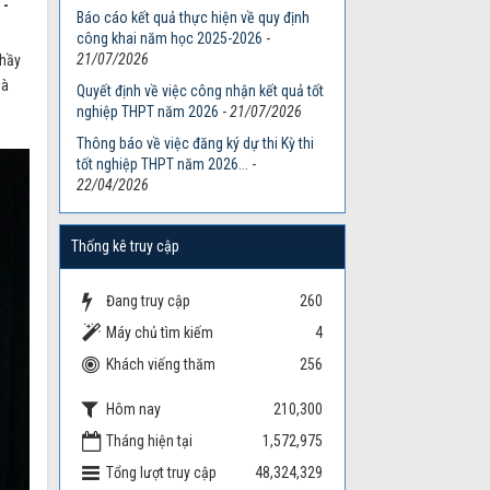
 -
Báo cáo kết quả thực hiện về quy định
công khai năm học 2025-2026
-
21/07/2026
thầy
hà
Quyết định về việc công nhận kết quả tốt
nghiệp THPT năm 2026
-
21/07/2026
Thông báo về việc đăng ký dự thi Kỳ thi
tốt nghiệp THPT năm 2026...
-
22/04/2026
Thống kê truy cập
Đang truy cập
260
Máy chủ tìm kiếm
4
Khách viếng thăm
256
Hôm nay
210,300
Tháng hiện tại
1,572,975
Tổng lượt truy cập
48,324,329