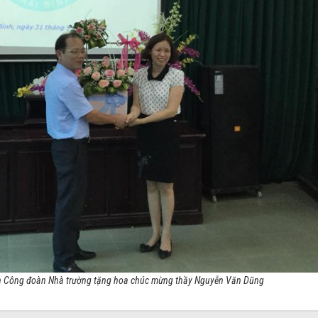
ch Công đoàn Nhà trường tặng hoa chúc mừng thầy Nguyễn Văn Dũng