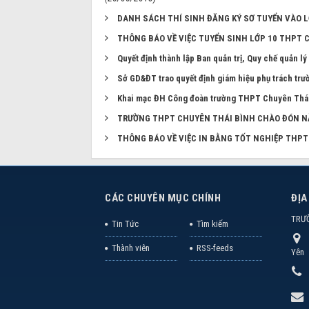
DANH SÁCH THÍ SINH ĐĂNG KÝ SƠ TUYỂN VÀO L
THÔNG BÁO VỀ VIỆC TUYỂN SINH LỚP 10 THPT 
Quyết định thành lập Ban quản trị, Quy chế quản lý
Sở GD&ĐT trao quyết định giám hiệu phụ trách t
Khai mạc ĐH Công đoàn trường THPT Chuyên Thá
TRƯỜNG THPT CHUYÊN THÁI BÌNH CHÀO ĐÓN NĂ
THÔNG BÁO VỀ VIỆC IN BẰNG TỐT NGHIỆP THPT
CÁC CHUYÊN MỤC CHÍNH
ĐỊA
TRƯ
Tin Tức
Tìm kiếm
Thành viên
RSS-feeds
Yên