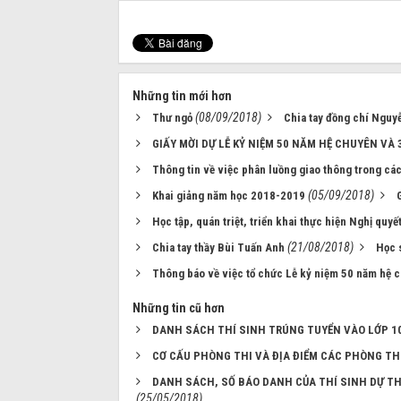
Những tin mới hơn
(08/09/2018)
Thư ngỏ
Chia tay đồng chí Nguy
GIẤY MỜI DỰ LỄ KỶ NIỆM 50 NĂM HỆ CHUYÊN V
Thông tin về việc phân luồng giao thông trong cá
(05/09/2018)
Khai giảng năm học 2018-2019
Học tập, quán triệt, triển khai thực hiện Nghị quy
(21/08/2018)
Chia tay thầy Bùi Tuấn Anh
Học 
Thông báo về việc tổ chức Lễ kỷ niệm 50 năm hệ
Những tin cũ hơn
DANH SÁCH THÍ SINH TRÚNG TUYỂN VÀO LỚP 10
CƠ CẤU PHÒNG THI VÀ ĐỊA ĐIỂM CÁC PHÒNG TH
DANH SÁCH, SỐ BÁO DANH CỦA THÍ SINH DỰ TH
(25/05/2018)