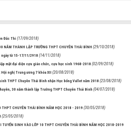
(17/09/2018)
ễn Đắc Thi
(29/10/2018)
À 30 NĂM THÀNH LẬP TRƯỜNG THPT CHUYÊN THÁI BÌNH
(14/11/2018)
c ngày từ 15-17/11/2918
(02/09/2018)
Gặp mặt đại diện cựu giáo chức, cựu học sinh 1968-2018
(20/08/2018)
ết Hội nghị Trung ương 7 khóa XII
(23/08/2018)
sinh THPT Chuyên Thái Bình nhận Học bổng Vallet năm 2018
(04/07/2018)
 chuyên, 30 năm thành lập Trường THPT Chuyên Thái Bình
(30/05/2018)
 THPT CHUYÊN THÁI BÌNH NĂM HỌC 2018 - 2019
(25/05/2018)
I
I TUYỂN SINH VÀO LỚP 10 THPT CHUYÊN THÁI BÌNH NĂM HỌC 2018-2019