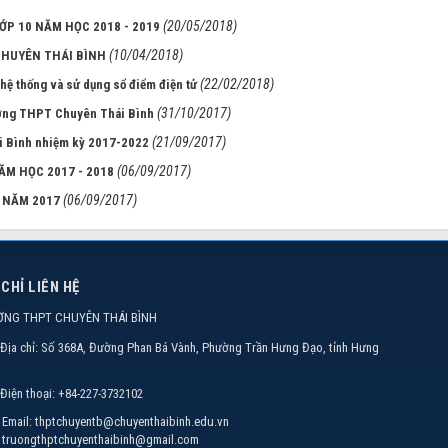
(20/05/2018)
ỚP 10 NĂM HỌC 2018 - 2019
(10/04/2018)
CHUYÊN THÁI BÌNH
(22/02/2018)
 hệ thống và sử dụng sổ điểm điện tử
(31/10/2017)
rường THPT Chuyên Thái Bình
(21/09/2017)
i Bình nhiệm kỳ 2017-2022
(06/09/2017)
M HỌC 2017 - 2018
(06/09/2017)
 NĂM 2017
 CHỈ LIÊN HỆ
ỜNG THPT CHUYÊN THÁI BÌNH
Địa chỉ:
Số 368A, Đường Phan Bá Vành, Phường Trần Hưng Đạo, tỉnh Hưng
Điện thoại:
+84-227-3732102
Email:
thptchuyentb@chuyenthaibinh.edu.vn
truongthptchuyenthaibinh@gmail.com