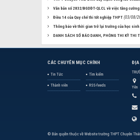
Văn bản số 2832/BGDĐT-QLCL về việc tăng cường 
(03/08/2
Điều 14 của Quy chế thi tốt nghiệp THPT
Thông báo về thời gian trở lại trường của học sin
DANH SÁCH SỐ BÁO DANH, PHÒNG THI KỲ THI 
CÁC CHUYÊN MỤC CHÍNH
ĐỊA
TRƯ
Tin Tức
Tìm kiếm
Thành viên
RSS-feeds
Yên
© Bản quyền thuộc về
Website trường THPT Chuyên Thái