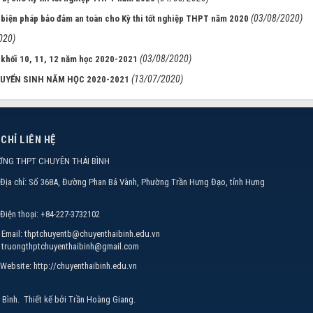
(03/08/2020)
biện pháp bảo đảm an toàn cho Kỳ thi tốt nghiệp THPT năm 2020
020)
(03/08/2020)
h khối 10, 11, 12 năm học 2020-2021
(13/07/2020)
TUYỂN SINH NĂM HỌC 2020-2021
 CHỈ LIÊN HỆ
ỜNG THPT CHUYÊN THÁI BÌNH
Địa chỉ:
Số 368A, Đường Phan Bá Vành, Phường Trần Hưng Đạo, tỉnh Hưng
Điện thoại:
+84-227-3732102
Email:
thptchuyentb@chuyenthaibinh.edu.vn
truongthptchuyenthaibinh@gmail.com
Website:
http://chuyenthaibinh.edu.vn
 Bình
.
Thiết kế bởi
Trần Hoàng Giang
.