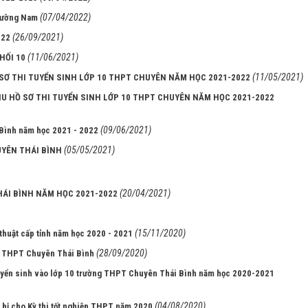
(07/04/2022)
 Tường Nam
(26/09/2021)
022
(11/06/2021)
HỐI 10
(11/05/2021)
SƠ THI TUYỂN SINH LỚP 10 THPT CHUYÊN NĂM HỌC 2021-2022
THU HỒ SƠ THI TUYỂN SINH LỚP 10 THPT CHUYÊN NĂM HỌC 2021-2022
(09/06/2021)
Bình năm học 2021 - 2022
(05/05/2021)
UYÊN THÁI BÌNH
(20/04/2021)
HÁI BÌNH NĂM HỌC 2021-2022
(15/11/2020)
 thuật cấp tỉnh năm học 2020 - 2021
(28/09/2020)
nh THPT Chuyên Thái Bình
tuyển sinh vào lớp 10 trường THPT Chuyên Thái Bình năm học 2020-2021
(04/08/2020)
bị cho Kỳ thi tốt nghiệp THPT năm 2020