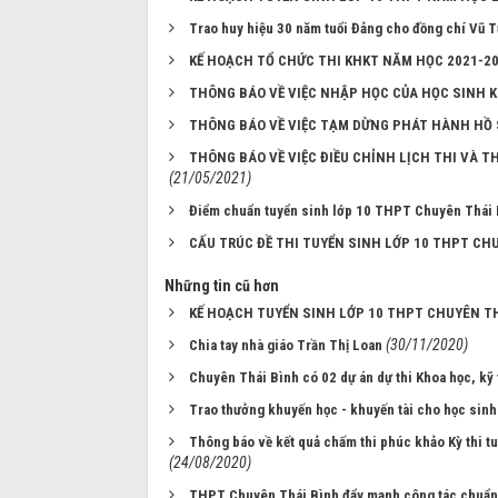
Trao huy hiệu 30 năm tuổi Đảng cho đồng chí Vũ
KẾ HOẠCH TỔ CHỨC THI KHKT NĂM HỌC 2021-2
THÔNG BÁO VỀ VIỆC NHẬP HỌC CỦA HỌC SINH K
THÔNG BÁO VỀ VIỆC TẠM DỪNG PHÁT HÀNH HỒ 
THÔNG BÁO VỀ VIỆC ĐIỀU CHỈNH LỊCH THI VÀ 
(21/05/2021)
Điểm chuẩn tuyển sinh lớp 10 THPT Chuyên Thái 
CẤU TRÚC ĐỀ THI TUYỂN SINH LỚP 10 THPT CH
Những tin cũ hơn
KẾ HOẠCH TUYỂN SINH LỚP 10 THPT CHUYÊN T
(30/11/2020)
Chia tay nhà giáo Trần Thị Loan
Chuyên Thái Bình có 02 dự án dự thi Khoa học, kỹ
Trao thưởng khuyến học - khuyến tài cho học si
Thông báo về kết quả chấm thi phúc khảo Kỳ thi 
(24/08/2020)
THPT Chuyên Thái Bình đẩy mạnh công tác chuẩn 