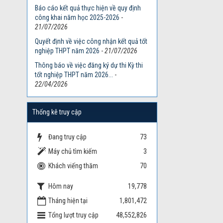
Báo cáo kết quả thực hiện về quy định
công khai năm học 2025-2026
-
21/07/2026
Quyết định về việc công nhận kết quả tốt
nghiệp THPT năm 2026
-
21/07/2026
Thông báo về việc đăng ký dự thi Kỳ thi
tốt nghiệp THPT năm 2026...
-
22/04/2026
Thống kê truy cập
Đang truy cập
73
Máy chủ tìm kiếm
3
Khách viếng thăm
70
Hôm nay
19,778
Tháng hiện tại
1,801,472
Tổng lượt truy cập
48,552,826