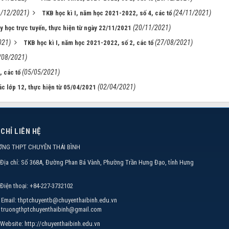
6/12/2021)
(24/11/2021)
TKB học kì I, năm học 2021-2022, số 4, các tổ
(20/11/2021)
ạy học trực tuyến, thực hiện từ ngày 22/11/2021
021)
(27/08/2021)
TKB học kì I, năm học 2021-2022, số 2, các tổ
/08/2021)
(05/05/2021)
, các tổ
(02/04/2021)
c lớp 12, thực hiện từ 05/04/2021
 CHỈ LIÊN HỆ
ỜNG THPT CHUYÊN THÁI BÌNH
Địa chỉ:
Số 368A, Đường Phan Bá Vành, Phường Trần Hưng Đạo, tỉnh Hưng
Điện thoại:
+84-227-3732102
Email:
thptchuyentb@chuyenthaibinh.edu.vn
truongthptchuyenthaibinh@gmail.com
Website:
http://chuyenthaibinh.edu.vn