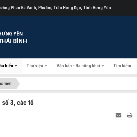
 Đường Phan Bá Vành, Phường Trần Hưng Đạo, Tỉnh Hưng Yên
óa biểu
Thư viện
Văn bản - Ba công khai
Tìm kiếm
áo viên
 số 3, các tổ