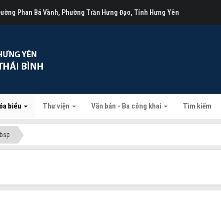
 Đường Phan Bá Vành, Phường Trần Hưng Đạo, Tỉnh Hưng Yên
óa biểu
Thư viện
Văn bản - Ba công khai
Tìm kiếm
nbsp