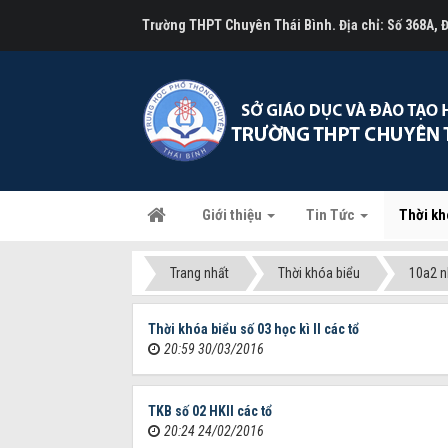
Trường THPT Chuyên Thái Bình. Địa chỉ: Số 368A,
Giới thiệu
Tin Tức
Thời kh
Trang nhất
Thời khóa biểu
10a2 
Thời khóa biểu số 03 học kì II các tổ
20:59 30/03/2016
TKB số 02 HKII các tổ
20:24 24/02/2016