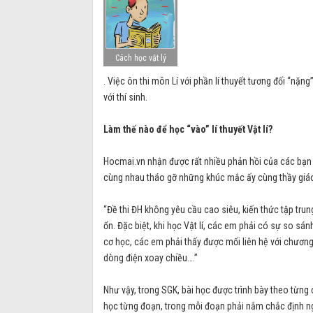
Cách học vật lý
. Việc ôn thi môn Lí với phần lí thuyết tương đối “nặn
với thí sinh.
Làm thế nào để học “vào” lí thuyết Vật lí?
Hocmai.vn nhận được rất nhiều phản hồi của các bạn họ
cùng nhau tháo gỡ những khúc mắc ấy cùng thầy giáo
“Đề thi ĐH không yêu cầu cao siêu, kiến thức tập trun
ổn. Đặc biệt, khi học Vật lí, các em phải có sự so sán
cơ học, các em phải thấy được mối liên hệ với chương
dòng điện xoay chiều….”
Như vậy, trong SGK, bài học được trình bày theo từn
học từng đoạn, trong mỗi đoạn phải nắm chắc định ngh