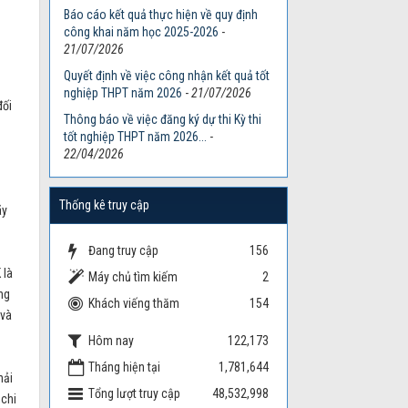
Báo cáo kết quả thực hiện về quy định
công khai năm học 2025-2026
-
21/07/2026
Quyết định về việc công nhận kết quả tốt
nghiệp THPT năm 2026
-
21/07/2026
đối
Thông báo về việc đăng ký dự thi Kỳ thi
tốt nghiệp THPT năm 2026...
-
22/04/2026
Thống kê truy cập
ãy
Đang truy cập
156
 là
Máy chủ tìm kiếm
2
ng
Khách viếng thăm
154
 và
Hôm nay
122,173
Tháng hiện tại
1,781,644
hải
Tổng lượt truy cập
48,532,998
 chi