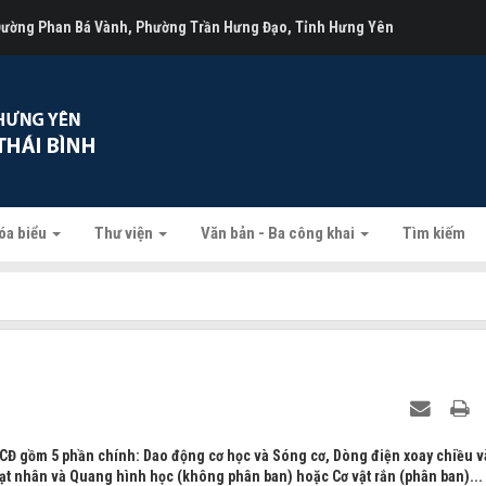
 Đường Phan Bá Vành, Phường Trần Hưng Đạo, Tỉnh Hưng Yên
óa biểu
Thư viện
Văn bản - Ba công khai
Tìm kiếm
-CĐ gồm 5 phần chính: Dao động cơ học và Sóng cơ, Dòng điện xoay chiều v
 hạt nhân và Quang hình học (không phân ban) hoặc Cơ vật rắn (phân ban)...