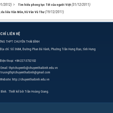
01/2012)
(31/12/2011)
Tìm hiểu phong tục Tết của người Việt
(19/12/2011)
g da liễu Văn Môn,Vũ Vân Vũ Thư
 CHỈ LIÊN HỆ
ỜNG THPT CHUYÊN THÁI BÌNH
Địa chỉ:
Số 368A, Đường Phan Bá Vành, Phường Trần Hưng Đạo, tỉnh Hưng
Điện thoại:
+84-227-3732102
Email:
thptchuyentb@chuyenthaibinh.edu.vn
truongthptchuyenthaibinh@gmail.com
Website:
http://chuyenthaibinh.edu.vn
 Bình
.
Thiết kế bởi
Trần Hoàng Giang
.