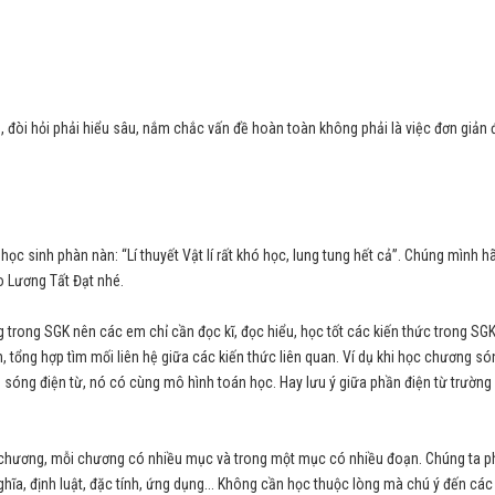
g”, đòi hỏi phải hiểu sâu, nắm chắc vấn đề hoàn toàn không phải là việc đơn giản 
c sinh phàn nàn: “Lí thuyết Vật lí rất khó học, lung tung hết cả”. Chúng mình h
 Lương Tất Đạt nhé.
g trong SGK nên các em chỉ cần đọc kĩ, đọc hiểu, học tốt các kiến thức trong SGK
h, tổng hợp tìm mối liên hệ giữa các kiến thức liên quan. Ví dụ khi học chương só
 sóng điện từ, nó có cùng mô hình toán học. Hay lưu ý giữa phần điện từ trường
g chương, mỗi chương có nhiều mục và trong một mục có nhiều đoạn. Chúng ta p
ĩa, định luật, đặc tính, ứng dụng... Không cần học thuộc lòng mà chú ý đến các