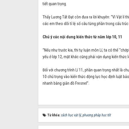
tiết quan trọng.
Thấy Lương Tất Đạt còn đưa ra lời khuyên: “Vì Vật lí t
các em theo dõi tỉ lệ số câu từng phần trong cấu trúc
Chú ý các nội dung kiến thức từ năm lớp 10, 11
“Nếu như trước kia, thi tự luận môn Lí, ta có thể “chớp
yếu ở lớp 12, mặt khác cũng phải vận dụng kiến thức lớ
Đối với chương trình Lí 11, phần quan trọng nhất là c
10 chú trọng vào kiến thức động lực học định luật bảo
nhanh bằng giản đồ Fresnel”.
Từ khóa:
cách học vật lý
,
phương pháp học tốt