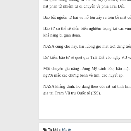
hạt phân tử nhiễm từ di chuyển về phía Trái Đất.
Bão bắt nguồn từ hai vụ nổ lớn xảy ra trên bề mặt củ
Bão từ có thể sẽ diễn biến nghiêm trọng tại các v
khả năng bị gián đoạn.
NASA cũng cho hay, hai luồng gió mặt trời đang tiến
Dự kiến, bão từ sẽ quét qua Trái Đất vào ngày 9.3 và
Một chuyên gia năng lượng Mỹ cảnh báo, bão mặt tr
người mắc các chứng bệnh về tim, cao huyết áp.
NASA khẳng định, họ đang theo dõi rất sát tình hình
gia tại Trạm Vũ trụ Quốc tế (ISS).
Từ khóa:
bão từ