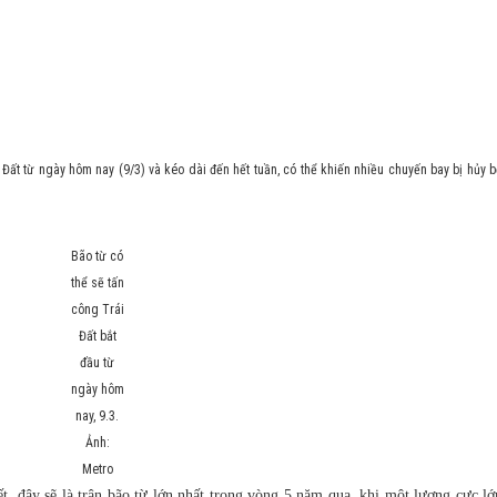
ất từ ngày hôm nay (9/3) và kéo dài đến hết tuần, có thể khiến nhiều chuyến bay bị hủy b
Bão từ có
thể sẽ tấn
công Trái
Đất bắt
đầu từ
ngày hôm
nay, 9.3.
Ảnh:
Metro
đây sẽ là trận bão từ lớn nhất trong vòng 5 năm qua, khi một lượng cực lớ