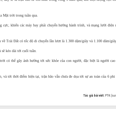
a Mặt trời trong tuần qua.
ùng cực, khiến các máy bay phải chuyển hướng hành trình, và mạng lưới điện 
 về Trái Đất có tốc độ di chuyển lần lượt là 1.300 dặm/giây và 1.100 dăm/giây
 sẽ kéo dài tới cuối tuần.
ời có thể gây ảnh hưởng tới sức khỏe của con người, đặc biệt là người cao 
, và tới thời điểm hiện tại, trận bão vẫn chưa đe dọa tới sự an toàn của 6 phi
Tác giả bài viết:
PTK (sư