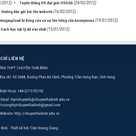
2/2012)
(24/02/2012)
Tuyển thẳng HS đạt giải HSGQG
(16/02/2012)
Hướng dẫn gửi bài lên website
(19/01/2012)
megaupload bị đóng cửa và sự lên tiếng của Anonymous
(15/01/2012)
Cách học vật lý dễ vào nhất
 CHỈ LIÊN HỆ
ỜNG THPT CHUYÊN THÁI BÌNH
Địa chỉ:
Số 368A, Đường Phan Bá Vành, Phường Trần Hưng Đạo, tỉnh Hưng
Điện thoại:
+84-227-3732102
Email:
thptchuyentb@chuyenthaibinh.edu.vn
truongthptchuyenthaibinh@gmail.com
Website:
http://chuyenthaibinh.edu.vn
 Bình
.
Thiết kế bởi
Trần Hoàng Giang
.