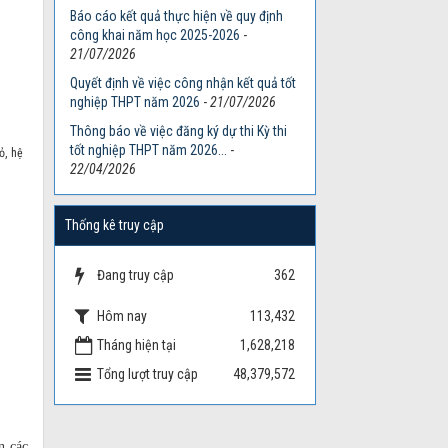
Báo cáo kết quả thực hiện về quy định
công khai năm học 2025-2026
-
21/07/2026
Quyết định về việc công nhận kết quả tốt
nghiệp THPT năm 2026
-
21/07/2026
Thông báo về việc đăng ký dự thi Kỳ thi
tốt nghiệp THPT năm 2026...
-
ỏ, hệ
22/04/2026
Thống kê truy cập
Đang truy cập
362
Hôm nay
113,432
Tháng hiện tại
1,628,218
Tổng lượt truy cập
48,379,572
n các