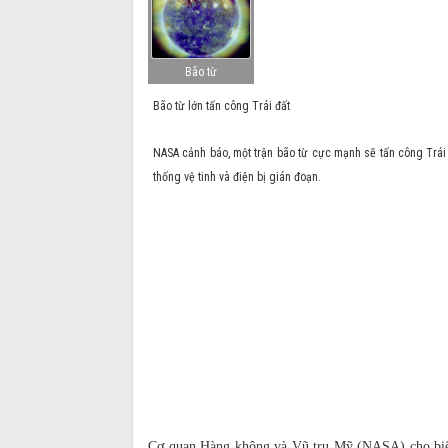
Bão từ
Bão từ lớn tấn công Trái đất
NASA cảnh báo, một trận bão từ cực mạnh sẽ tấn công Trái Đ
thống vệ tinh và điện bị gián đoạn.
Cơ quan Hàng không và Vũ trụ Mỹ (NASA) cho biết, 