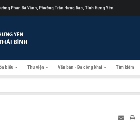
 Đường Phan Bá Vành, Phường Trần Hưng Đạo, Tỉnh Hưng Yên
óa biểu
Thư viện
Văn bản - Ba công khai
Tìm kiếm