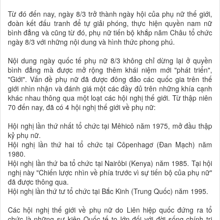
Từ đó đến nay, ngày 8/3 trở thành ngày hội của phụ nữ thế giới,
đoàn kết đấu tranh để tự giải phóng, thực hiện quyền nam nữ
bình đẳng và cũng từ đó, phụ nữ tiến bộ khắp năm Châu tổ chức
ngày 8/3 với những nội dung và hình thức phong phú.
Nội dung ngày quốc tế phụ nữ 8/3 không chỉ dừng lại ở quyền
bình đẳng mà được mở rộng thêm khái niệm mới "phát triển",
"Giới". Vấn đề phụ nữ đã được đông đảo các quốc gia trên thế
giới nhìn nhận và đánh giá một các đầy đủ trên những khía cạnh
khác nhau thông qua một loạt các hội nghị thế giới. Từ thập niên
70 đến nay, đã có 4 hội nghị thế giới về phụ nữ:
Hội nghị lần thứ nhất tổ chức tại Mêhicô năm 1975, mở đầu thập
kỷ phụ nữ.
Hội nghị lần thứ hai tổ chức tại Côpenhagơ (Ðan Mạch) năm
1980.
Hội nghị lần thứ ba tổ chức tại Nairôbi (Kenya) năm 1985. Tại hội
nghị này "Chiến lược nhìn về phía trước vì sự tiến bộ của phụ nữ"
đã được thông qua.
Hội nghị lần thứ tư tổ chức tại Bắc Kinh (Trung Quốc) năm 1995.
Các hội nghị thế giới về phụ nữ do Liên hiệp quốc đứng ra tổ
chức là những sự kiện Quốc tế to lớn đối với đời sống chính trị