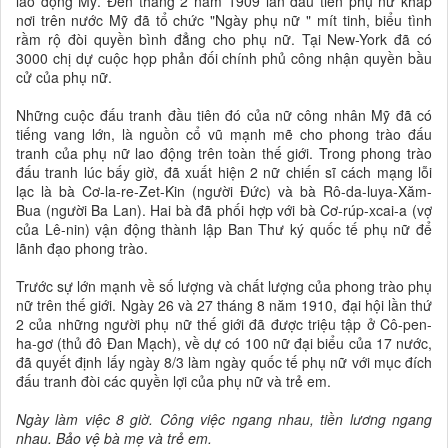
lao động Mỹ. Ðến tháng 2 năm 1909 lần đầu tiên phụ nữ khắp
nơi trên nước Mỹ đã tổ chức "Ngày phụ nữ " mít tinh, biểu tình
rầm rộ đòi quyền bình đẳng cho phụ nữ. Tại New-York đã có
3000 chị dự cuộc họp phản đối chính phủ công nhận quyền bầu
cử của phụ nữ.
Những cuộc đấu tranh đầu tiên đó của nữ công nhân Mỹ đã có
tiếng vang lớn, là nguồn cổ vũ mạnh mẽ cho phong trào đấu
tranh của phụ nữ lao động trên toàn thế giới. Trong phong trào
đấu tranh lúc bấy giờ, đã xuất hiện 2 nữ chiến sĩ cách mạng lỗi
lạc là bà Cơ-la-re-Zet-Kin (người Ðức) và bà Rô-da-luya-Xăm-
Bua (người Ba Lan). Hai bà đã phối hợp với bà Cơ-rúp-xcai-a (vợ
của Lê-nin) vận động thành lập Ban Thư ký quốc tế phụ nữ để
lãnh đạo phong trào.
Trước sự lớn mạnh về số lượng và chất lượng của phong trào phụ
nữ trên thế giới. Ngày 26 và 27 tháng 8 năm 1910, đại hội lần thứ
2 của những người phụ nữ thế giới đã được triệu tập ở Cô-pen-
ha-gơ (thủ đô Ðan Mạch), về dự có 100 nữ đại biểu của 17 nước,
đã quyết định lấy ngày 8/3 làm ngày quốc tế phụ nữ với mục đích
đấu tranh đòi các quyền lợi của phụ nữ và trẻ em.
Ngày làm việc 8 giờ. Công việc ngang nhau, tiền lương ngang
nhau. Bảo vệ bà mẹ và trẻ em.