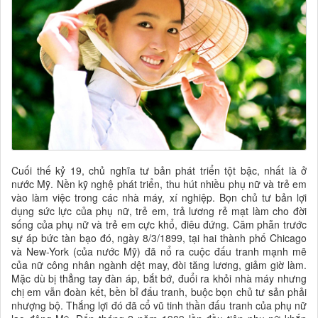
Cuối thế kỷ 19, chủ nghĩa tư bản phát triển tột bậc, nhất là ở
nước Mỹ. Nền kỹ nghệ phát triển, thu hút nhiều phụ nữ và trẻ em
vào làm việc trong các nhà máy, xí nghiệp. Bọn chủ tư bản lợi
dụng sức lực của phụ nữ, trẻ em, trả lương rẻ mạt làm cho đời
sống của phụ nữ và trẻ em cực khổ, điêu đứng. Căm phẫn trước
sự áp bức tàn bạo đó, ngày 8/3/1899, tại hai thành phố Chicago
và New-York (của nước Mỹ) đã nổ ra cuộc đấu tranh mạnh mẽ
của nữ công nhân ngành dệt may, đòi tăng lương, giảm giờ làm.
Mặc dù bị thẳng tay đàn áp, bắt bớ, đuổi ra khỏi nhà máy nhưng
chị em vẫn đoàn kết, bền bỉ đấu tranh, buộc bọn chủ tư sản phải
nhượng bộ. Thắng lợi đó đã cổ vũ tinh thần đấu tranh của phụ nữ