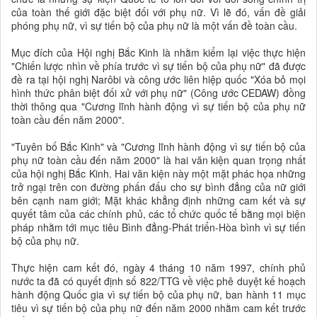
của toàn thế giới đặc biệt đối với phụ nữ. Vì lẽ đó, vấn đề giải
phóng phụ nữ, vì sự tiến bộ của phụ nữ là một vấn đề toàn cầu.
Mục đích của Hội nghị Bắc Kinh là nhằm kiểm lại việc thực hiện
"Chiến lược nhìn về phía trước vì sự tiến bộ của phụ nữ" đã được
đề ra tại hội nghị Narôbi và công ước liên hiệp quốc "Xóa bỏ mọi
hình thức phân biệt đối xử với phụ nữ" (Công ước CEDAW) đồng
thời thông qua "Cương lĩnh hành động vì sự tiến bộ của phụ nữ
toàn cầu đến năm 2000".
"Tuyên bố Bắc Kinh" và "Cương lĩnh hành động vì sự tiến bộ của
phụ nữ toàn cầu đến năm 2000" là hai văn kiện quan trọng nhất
của hội nghị Bắc Kinh. Hai văn kiện này một mặt phác họa những
trở ngại trên con đường phấn đấu cho sự bình đẳng của nữ giới
bên cạnh nam giới; Mặt khác khẳng định những cam kết và sự
quyết tâm của các chính phủ, các tổ chức quốc tế bằng mọi biện
pháp nhằm tới mục tiêu Bình đẳng-Phát triển-Hòa bình vì sự tiến
bộ của phụ nữ.
Thực hiện cam kết đó, ngày 4 tháng 10 năm 1997, chính phủ
nước ta đã có quyết định số 822/TTG về việc phê duyệt kế hoạch
hành động Quốc gia vì sự tiến bộ của phụ nữ, ban hành 11 mục
tiêu vì sự tiến bộ của phụ nữ đến năm 2000 nhằm cam kết trước