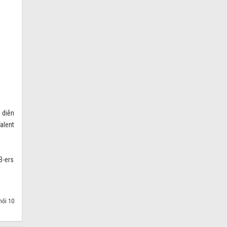
 diễn
alent
B-ers
hối 10