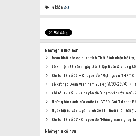
Từ khóa:
n/a
Những tin mới hơn
Đoàn Khối các cơ quan tỉnh Thái Bình nhận hỗ trợ
Lễ kỉ niệm 83 năm ngày thành lập Đoàn & chung kết
Khi tôi 18 số 09 – Chuyên đề “Một ngày ở THPT C
(18/03/2014)
Lễ kết nạp Đoàn viên năm 2014
(
Khi tôi 18 số 08 - Chuyên đề "Chạm vào ước mơ"
Những hình ảnh của cuộc thi CTB's Got Talent - Bá
(1
Ngày hội tư vấn tuyển sinh 2014 - Buổi thứ nhất
Khi tôi 18 số 07 - Chuyên đề "Những mảnh ghép tuổ
Những tin cũ hơn