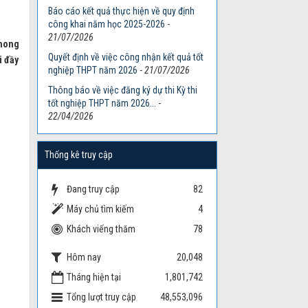
Báo cáo kết quả thực hiện về quy định
công khai năm học 2025-2026
-
21/07/2026
 mong
Quyết định về việc công nhận kết quả tốt
i đầy
nghiệp THPT năm 2026
-
21/07/2026
Thông báo về việc đăng ký dự thi Kỳ thi
tốt nghiệp THPT năm 2026...
-
22/04/2026
Thống kê truy cập
Đang truy cập
82
Máy chủ tìm kiếm
4
Khách viếng thăm
78
Hôm nay
20,048
Tháng hiện tại
1,801,742
Tổng lượt truy cập
48,553,096