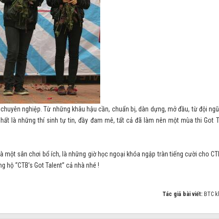
t chuyên nghiệp. Từ những khâu hậu cần, chuẩn bị, dàn dựng, mở đầu, từ đội ngũ
hất là những thí sinh tự tin, đầy đam mê, tất cả đã làm nên một mùa thi Got T
à một sân chơi bổ ích, là những giờ học ngoại khóa ngập tràn tiếng cười cho CT
g hộ “CTB’s Got Talent” cả nhà nhé !
Tác giả bài viết:
BTC k