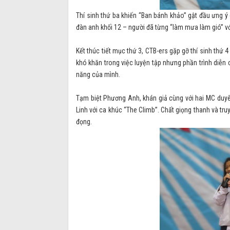
Thí sinh thứ ba khiến “Ban bánh khảo” gật đầu ưng 
đàn anh khối 12 – người đã từng “làm mưa làm gió” với
Kết thúc tiết mục thứ 3, CTB-ers gặp gỡ thí sinh thứ
khó khăn trong việc luyện tập nhưng phần trình diễn
năng của mình.
Tạm biệt Phương Anh, khán giả cùng với hai MC duyê
Linh với ca khúc “The Climb”. Chất giọng thanh và tr
đọng.