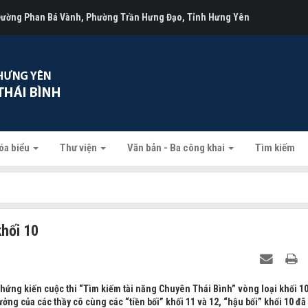
 Đường Phan Bá Vành, Phường Trần Hưng Đạo, Tỉnh Hưng Yên
óa biểu
Thư viện
Văn bản - Ba công khai
Tìm kiếm
khối 10
hứng kiến cuộc thi “Tìm kiếm tài năng Chuyên Thái Bình” vòng loại khối 10
ởng của các thầy cô cùng các “tiền bối” khối 11 và 12, “hậu bối” khối 10 đã