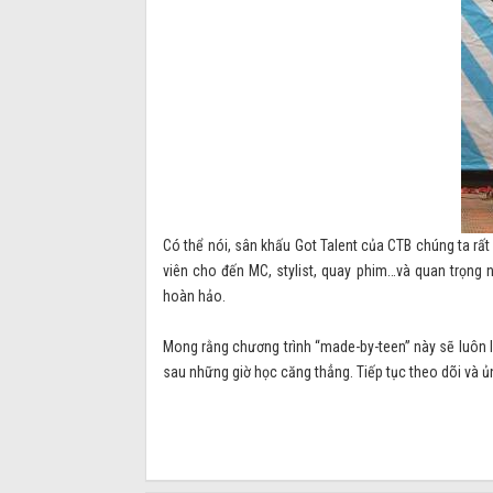
Có thể nói, sân khấu Got Talent của CTB chúng ta rấ
viên cho đến MC, stylist, quay phim…và quan trọng n
hoàn hảo.
Mong rằng chương trình “made-by-teen” này sẽ luôn l
sau những giờ học căng thẳng. Tiếp tục theo dõi và ủn