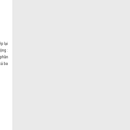
p lại
ộng :
 phần
cả ba