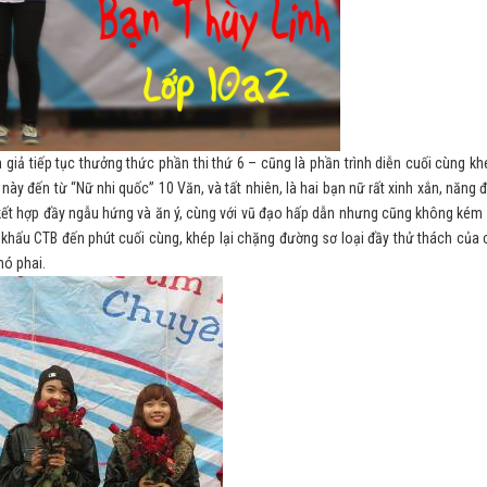
 giả tiếp tục thưởng thức phần thi thứ 6 – cũng là phần trình diễn cuối cùng khé
này đến từ “Nữ nhi quốc” 10 Văn, và tất nhiên, là hai bạn nữ rất xinh xắn, năng đ
ết hợp đầy ngẫu hứng và ăn ý, cùng với vũ đạo hấp dẫn nhưng cũng không kém
n khấu CTB đến phút cuối cùng, khép lại chặng đường sơ loại đầy thử thách của 
hó phai.