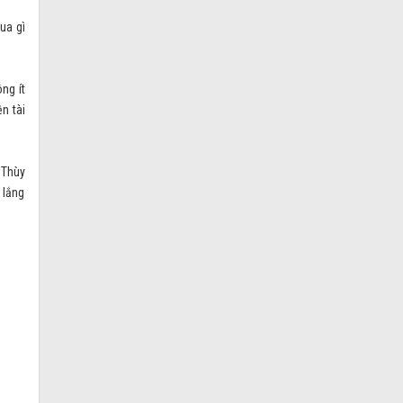
ua gì
ng ít
n tài
 Thùy
 lắng