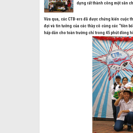
dựng rất thành công một sân ch
Vừa qua, các CTB-ers đã được chứng kiến cuộc th
đợi và tin tưởng của các thầy cô cùng các “tiền b
hấp dẫn cho toàn trường chỉ trong 45 phút đồng h