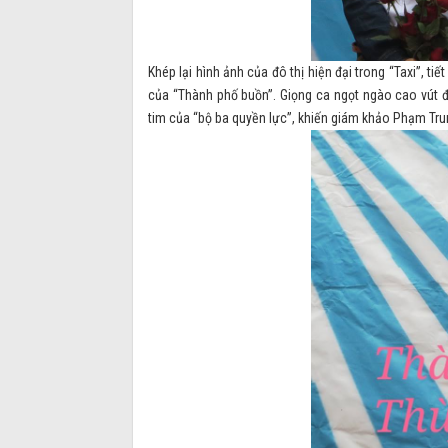
Khép lại hình ảnh của đô thị hiện đại trong “Taxi”, t
của “Thành phố buồn”. Giọng ca ngọt ngào cao vút 
tim của “bộ ba quyền lực”, khiến giám khảo Phạm Trun