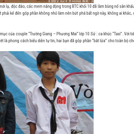
 mới lạ, độc đáo, các mem năng động trong BTC khối 10 đã làm bùng nổ sân khấ
ất phải kể đến góp phần không nhỏ làm nên bứt phá bất ngờ này, không ai khác, 
mục của couple “Trường Giang – Phương Mai” lớp 10 Sử : ca khúc “Taxi”. Với tiế
iêt là phong cách biểu diễn tự tin, hai bạn đã góp phần “bắt lửa” cho toàn bộ c