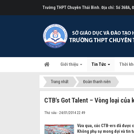
Trường THPT Chuyên Thái Bình. Địa chỉ: Số 368A,
Giới thiệu
Tin Tức
Thời kh
Trang nhất
Đoàn thanh niên
CTB's Got Talent – Vòng loại của 
Thứ sáu - 24/01/2014 22:49
Vừa qua, các CTB-ers đã được c
Không phụ sự mong đợi và tin tư