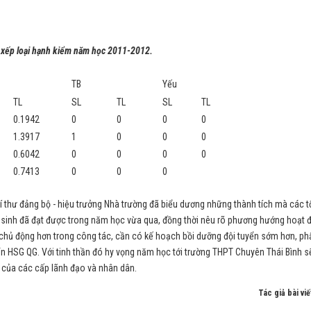
 xếp loại hạnh kiểm năm học 2011-2012.
TB
Yếu
TL
SL
TL
SL
TL
0.1942
0
0
0
0
1.3917
1
0
0
0
0.6042
0
0
0
0
0.7413
0
0
0
hư đảng bộ - hiệu trưởng Nhà trường đã biểu dương những thành tích mà các t
 sinh đã đạt được trong năm học vừa qua, đồng thời nêu rõ phương hướng hoạt 
 chủ động hơn trong công tác, cần có kế hoạch bồi dưỡng đội tuyển sớm hơn, ph
ển HSG QG. Với tinh thần đó hy vọng năm học tới trường THPT Chuyên Thái Bình s
n của các cấp lãnh đạo và nhân dân.
Tác giả bài viế