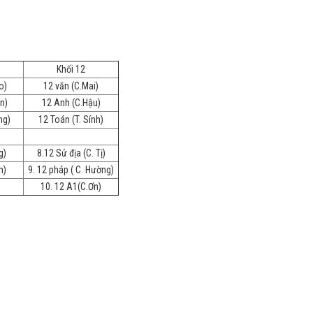
Khối 12
o)
12 văn (C.Mai)
n)
12 Anh (C.Hậu)
ng)
12 Toán (T. Sính)
g)
8.12 Sử địa (C. Tị)
h)
9. 12 pháp ( C. Hường)
)
10. 12 A1(C.Ơn)