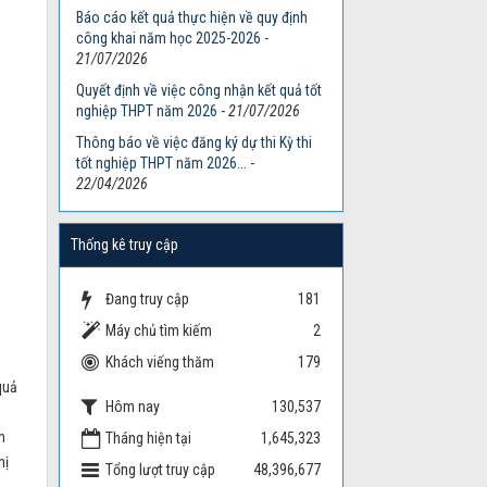
Báo cáo kết quả thực hiện về quy định
công khai năm học 2025-2026
-
21/07/2026
Quyết định về việc công nhận kết quả tốt
nghiệp THPT năm 2026
-
21/07/2026
Thông báo về việc đăng ký dự thi Kỳ thi
tốt nghiệp THPT năm 2026...
-
22/04/2026
Thống kê truy cập
Đang truy cập
181
Máy chủ tìm kiếm
2
Khách viếng thăm
179
quả
Hôm nay
130,537
m
Tháng hiện tại
1,645,323
hị
Tổng lượt truy cập
48,396,677