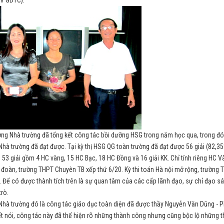
 Nhà trường đã tổng kết công tác bồi dưỡng HSG trong năm học qua, trong đó
hà trường đã đạt được. Tại kỳ thị HSG QG toàn trường đã đạt được 56 giải (82,35
t 53 giải gồm 4 HC vàng, 15 HC Bạc, 18 HC Đồng và 16 giải KK. Chỉ tính riêng HC V
 đoàn, trường THPT Chuyên TB xếp thứ 6/20. Kỳ thi toán Hà nội mở rộng, trường 
ải. Để có được thành tích trên là sự quan tâm của các cấp lãnh đạo, sự chỉ đạo sá
rò.
rường đó là công tác giáo dục toàn diện đã được thầy Nguyễn Văn Dũng - 
ết nói, công tác này đã thể hiện rõ những thành công nhưng cũng bộc lộ những t