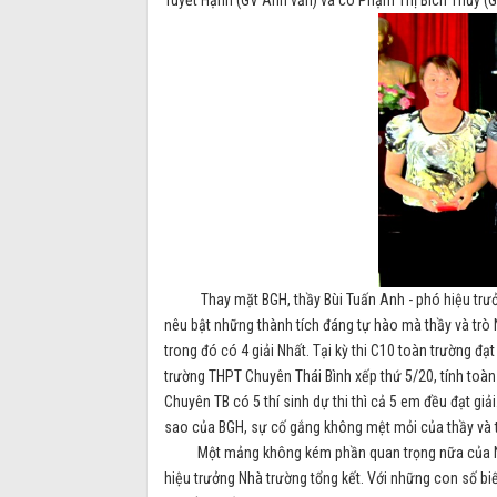
Thay mặt BGH, thầy Bùi Tuấn Anh - phó hiệu trưởng
nêu bật những thành tích đáng tự hào mà thầy và trò N
trong đó có 4 giải Nhất. Tại kỳ thi C10 toàn trường đạ
trường THPT Chuyên Thái Bình xếp thứ 5/20, tính toàn
Chuyên TB có 5 thí sinh dự thi thì cả 5 em đều đạt gi
sao của BGH, sự cố gắng không mệt mỏi của thầy và t
Một mảng không kém phần quan trọng nữa của Nhà t
hiệu trưởng Nhà trường tổng kết. Với những con số bi