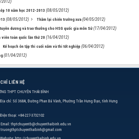
/2012)
(08/05/2012)
 lớp 10 năm học 2012-2013
(08/05/2012)
(04/05/2012)
013
Thăm lại chiến trường xưa
(17/04/2012)
 tuyên dương và trao thưởng cho HSG quốc gia môn Sử
(16/04/2012)
h viên toàn quốc lần thứ 20
(06/04/2012)
Kế hoạch ôn tập thi cuối năm và thi tốt nghiệp
(01/04/2012)
ng
 CHỈ LIÊN HỆ
ỜNG THPT CHUYÊN THÁI BÌNH
Địa chỉ:
Số 368A, Đường Phan Bá Vành, Phường Trần Hưng Đạo, tỉnh Hưng
Điện thoại:
+84-227-3732102
Email:
thptchuyentb@chuyenthaibinh.edu.vn
truongthptchuyenthaibinh@gmail.com
Website:
http://chuyenthaibinh.edu.vn