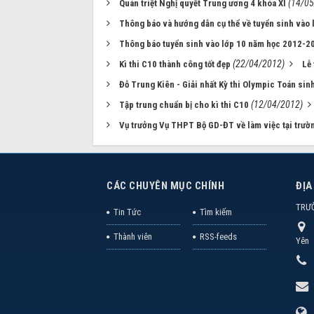
(14/05
Quán triệt Nghị quyết Trung ương 4 khóa XI
Thông báo và hướng dẫn cụ thể về tuyển sinh vào
Thông báo tuyển sinh vào lớp 10 năm học 2012-2
(22/04/2012)
Kì thi C10 thành công tốt đẹp
Lễ
Đỗ Trung Kiên - Giải nhất Kỳ thi Olympic Toán sin
(12/04/2012)
Tập trung chuẩn bị cho kì thi C10
Vụ trưởng Vụ THPT Bộ GD-ĐT về làm việc tại trườ
CÁC CHUYÊN MỤC CHÍNH
ĐỊA
TRƯ
Tin Tức
Tìm kiếm
Thành viên
RSS-feeds
Yên