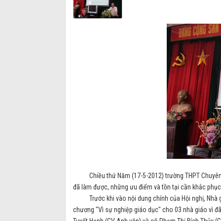
Chiều thứ Năm (17-5-2012) trường THPT Chuyên Thá
đã làm được, những ưu điểm và tồn tại cần khắc phục
Trước khi vào nội dung chính của Hội nghị, Nhà giá
chương "Vì sự nghiệp giáo dục" cho 03 nhà giáo vì đ
Tuyết Hạnh (GV Anh văn) và cô Phạm Thị Bích Thủy (