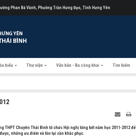
 Đường Phan Bá Vành, Phường Trần Hưng Đạo, Tỉnh Hưng Yên
óa biểu
Thư viện
Văn bản - Ba công khai
Tìm kiếm
2012
ng THPT Chuyên Thái Bình tổ chức Hội nghị tổng kết năm học 2011-2012 để
được, những ưu điểm và tồn tại cần khắc phục.