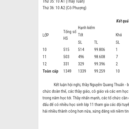
Thứ 35: 10 A1 (Thầy Tuấn)
Thứ 36: 10 A2 (Cô Phượng)
Kết quả
Hạnh kiểm
Tổng số
Tốt
Khá
LỚP
HS
SL
TL
SL
10
515
514
99.806
1
11
503
496
98.608
7
12
331
329
99.396
2
Toàn cấp
1349
1339
99.259
10
Kết luận hội nghị, thầy Nguyễn Quang Thuấn - bí t
chức đoàn thể, các thầy giáo, cô giáo và các em học
trong năm học tới. Thầy nhấn mạnh, các tổ chức cần
đấu để có nhiều học sinh lớp 11 tham gia các đội tuy
hái nhiều thành công hơn nữa, xứng đáng với niềm ti