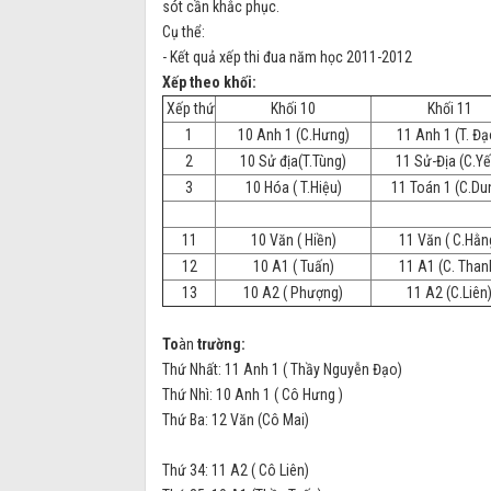
sót cần khắc phục.
Cụ thể:
- Kết quả xếp thi đua năm học 2011-2012
Xếp theo khối:
Xếp thứ
Khối 10
Khối 11
1
10 Anh 1 (C.Hưng)
11 Anh 1 (T. Đạ
2
10 Sử địa(T.Tùng)
11 Sử-Địa (C.Yế
3
10 Hóa ( T.Hiệu)
11 Toán 1 (C.Du
11
10 Văn ( Hiền)
11 Văn ( C.Hằn
12
10 A1 ( Tuấn)
11 A1 (C. Than
13
10 A2 ( Phượng)
11 A2 (C.Liên
To
àn
trường:
Thứ Nhất: 11 Anh 1 ( Thầy Nguyễn Đạo)
Thứ Nhì: 10 Anh 1 ( Cô Hưng )
Thứ Ba: 12 Văn (Cô Mai)
Thứ 34: 11 A2 ( Cô Liên)