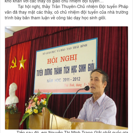
khó khăn với các thầy cô giáo chủ nhiệm đội tuyển…
Tại hội nghị, thầy Trần Thuyên-Chủ nhiệm Đội tuyển Pháp
văn đã thay mặt các thầy, cô chủ nhiệm đội tuyển của nhà trường
trình bày bản tham luận về công tác dạy học sinh giỏi.
Tiếp sau đó, em Nguyễn Thị Minh Trang-Giải nhất quốc gia