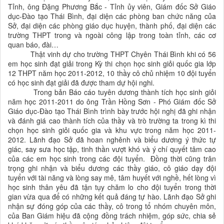
Tỉnh, ông Đặng Phương Bắc - Tỉnh ủy viên, Giám đốc Sở Giáo
dục-Đào tạo Thái Bình, đại diện các phòng ban chức năng của
Sở, đại diện các phòng giáo dục huyện, thành phố, đại diện các
trường THPT trong và ngoài công lập trong toàn tỉnh, các cơ
quan báo, đài…
Thật vinh dự cho trường THPT Chyên Thái Bình khi có 56
em học sinh đạt giải trong Kỳ thi chọn học sinh giỏi quốc gia lớp
12 THPT năm học 2011-2012, 10 thầy cô chủ nhiệm 10 đội tuyển
có học sinh đạt giải đã được tham dự hội nghi.
Trong bản Báo cáo tuyên dương thành tích học sinh giỏi
năm học 2011-2011 do ông Trần Hồng Sơn - Phó Giám đốc Sở
Giáo dục-Đào tạo Thái Bình trình bày trước hội nghị đã ghi nhận
và đánh giá cao thành tích của thầy và trò trường ta trong kì thi
chọn học sinh giỏi quốc gia và khu vực trong năm học 2011-
2012. Lãnh đạo Sở đã hoan nghênh và biểu dương ý thức tự
giác, say sưa học tập, tinh thần vượt khó và ý chí quyết tâm cao
của các em học sinh trong các đội tuyển. Đồng thời cũng trân
trọng ghi nhận và biểu dương các thầy giáo, cô giáo dạy đội
tuyển với tài năng và lòng say mê, tâm huyết với nghề, hết lòng vì
học sinh thân yêu đã tận tụy chăm lo cho đội tuyển trong thời
gian vừa qua để có những kết quả đáng tự hào. Lãnh đạo Sở ghi
nhận sự đóng góp của các thầy, cô trong tổ nhóm chuyên môn,
của Ban Giám hiệu đã cộng đồng trách nhiệm, góp sức, chia sẻ