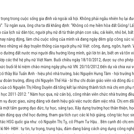
 trọng trong cuộc sống gia đình và ngoài xã hội. Không phải ngẫu nhiên họ lại đ
ới”. Từ ngàn xưa, ông cha ta đã khẳng định: “Không có mẹ hiền hòa đất Gióng/ Lấ
ển của lịch sử dân tộc, người phụ nữ đi từ thân phận con sâu, cái kiến, nhỏ bé, bất
y nay năng động, làm chủ cuộc sống của mình và đang ngày đêm góp công sức 
o những vẻ đẹp truyền thống của người phụ nữ Việt: công, dung, ngôn, hạnh. 
 đường đất nước mọi người đều hướng lòng mình, gửi lời tri ân, biết ơn và tôn v
p lớp các thế hệ phụ nữ Việt Nam. Buổi chiều ngày 18/10/2012, được sự cho phép
ức buổi lễ kỉ niệm chào mừng ngày phụ nữ VN: 20/10/2012.Đến dự và chia vui v
có thầy Bùi Tuấn Anh - hiệu phó nhà trường, bác Nguyễn Hưng Tâm - hội trưởng h
hư đoàn trường, đồng chí Nguyễn Thế Hải - bí thư chi đoàn giáo viên và đông đủ 
 của cô Nguyễn Thị Hồng Duyên đã tổng kết lại những thành tích mà chị em phụ 
 học 2011-2012: “ Năm học qua, nữ cán bộ, công nhân viên chức nhà trường đề
 vụ được giao, xứng đáng với danh hiệu giỏi việc nước đảm việc nhà. Chị em đã 
à một tấm gương đạo đức, tự học, sáng tạo; Xây dựng trường học thân thiện, họ
hiện đúng quy chế học đường, tham gia tích cực các kì hội giảng, công tác học si
ng tác HSG quốc gia như: cô Nguyễn Thị Tỵ, cô Phạm Tư Hậu... Bên cạnh đó chị em
kì NH- HĐH : tự tin, tự trọng, trung hậu, đảm đang bằng cách ứng dụng công ngh