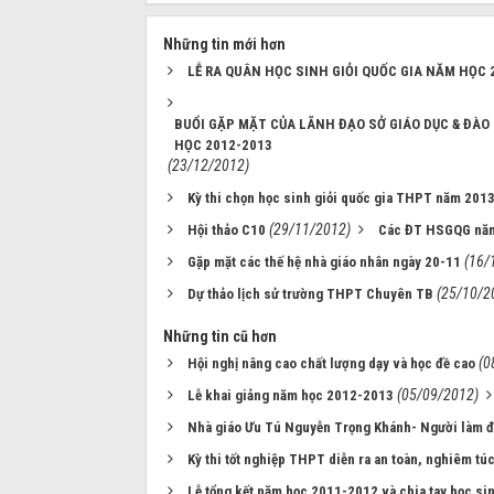
Những tin mới hơn
LỄ RA QUÂN HỌC SINH GIỎI QUỐC GIA NĂM HỌC 
BUỔI GẶP MẶT CỦA LÃNH ĐẠO SỞ GIÁO DỤC & ĐÀO 
HỌC 2012-2013
(23/12/2012)
Kỳ thi chọn học sinh giỏi quốc gia THPT năm 201
(29/11/2012)
Hội thảo C10
Các ĐT HSGQG nă
(16/
Gặp mặt các thế hệ nhà giáo nhân ngày 20-11
(25/10/2
Dự thảo lịch sử trường THPT Chuyên TB
Những tin cũ hơn
(0
Hội nghị nâng cao chất lượng dạy và học đề cao
(05/09/2012)
Lễ khai giảng năm học 2012-2013
Nhà giáo Ưu Tú Nguyễn Trọng Khánh- Người làm đỉ
Kỳ thi tốt nghiệp THPT diễn ra an toàn, nghiêm tú
Lễ tổng kết năm học 2011-2012 và chia tay học si