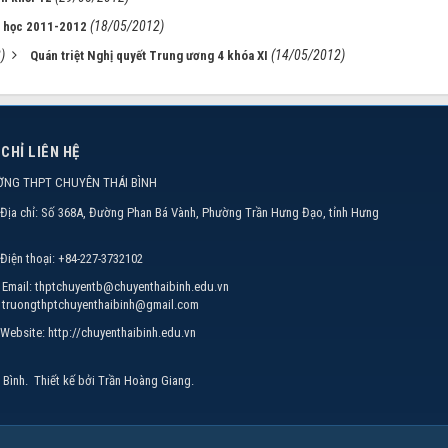
(18/05/2012)
ăm học 2011-2012
)
(14/05/2012)
Quán triệt Nghị quyết Trung ương 4 khóa XI
 CHỈ LIÊN HỆ
ỜNG THPT CHUYÊN THÁI BÌNH
Địa chỉ:
Số 368A, Đường Phan Bá Vành, Phường Trần Hưng Đạo, tỉnh Hưng
Điện thoại:
+84-227-3732102
Email:
thptchuyentb@chuyenthaibinh.edu.vn
truongthptchuyenthaibinh@gmail.com
Website:
http://chuyenthaibinh.edu.vn
 Bình
.
Thiết kế bởi
Trần Hoàng Giang
.