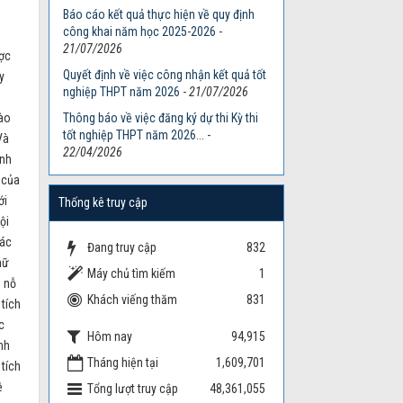
Báo cáo kết quả thực hiện về quy định
công khai năm học 2025-2026
-
21/07/2026
ược
Quyết định về việc công nhận kết quả tốt
y
nghiệp THPT năm 2026
-
21/07/2026
vào
Thông báo về việc đăng ký dự thi Kỳ thi
tốt nghiệp THPT năm 2026...
-
Và
22/04/2026
inh
 của
ới
Thống kê truy cập
ội
các
Đang truy cập
832
nữ
Máy chủ tìm kiếm
1
u nỗ
Khách viếng thăm
831
tích
c
Hôm nay
94,915
nh
Tháng hiện tại
1,609,701
 tích
ệ
Tổng lượt truy cập
48,361,055