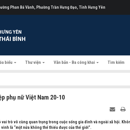
 Đường Phan Bá Vành, Phường Trần Hưng Đạo, Tỉnh Hưng Yên
óa biểu
Thư viện
Văn bản - Ba công khai
Tìm kiếm
iệp phụ nữ Việt Nam 20-10
 vai trò vô cùng quan trọng trong cuộc sống gia đình và ngoài xã hội. Khô
 vinh là “một nửa không thể thiếu được của thế giới”.