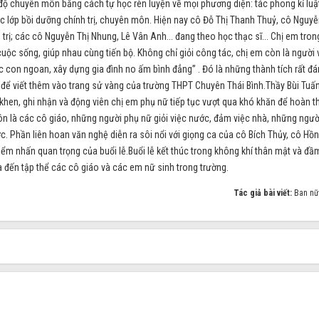
độ chuyên môn bằng cách tự học rèn luyện về mọi phương diện: tác phong kỉ luậ
 lớp bồi dưỡng chính trị, chuyên môn. Hiện nay cô Đỗ Thị Thanh Thuỷ, cô Nguyễ
 trị; các cô Nguyễn Thị Nhung, Lê Vân Anh... đang theo học thạc sĩ... Chị em tron
uộc sống, giúp nhau cùng tiến bộ. Không chỉ giỏi công tác, chị em còn là người 
con ngoan, xây dựng gia đình no ấm bình đẳng” . Đó là những thành tích rất đá
 để viết thêm vào trang sử vàng của trường THPT Chuyên Thái Bình.Thầy Bùi Tuấ
 khen, ghi nhận và động viên chị em phụ nữ tiếp tục vượt qua khó khăn để hoàn 
n là các cô giáo, những người phụ nữ giỏi việc nước, đảm việc nhà, những ngư
c. Phần liên hoan văn nghệ diễn ra sôi nổi với giọng ca của cô Bích Thủy, cô Hồ
iểm nhấn quan trọng của buổi lễ.Buổi lễ kết thúc trong không khí thân mật và đầ
 đến tập thể các cô giáo và các em nữ sinh trong trường.
Tác giả bài viết:
Ban nữ