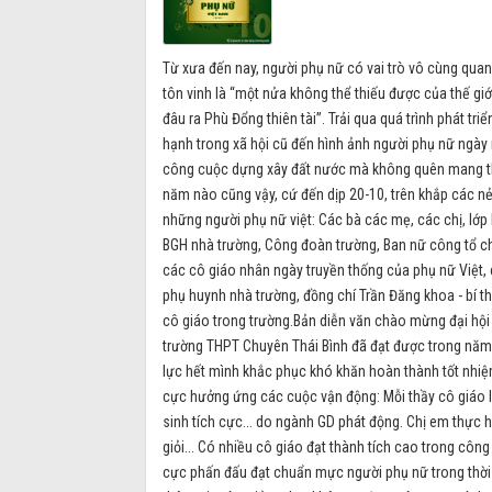
Từ xưa đến nay, người phụ nữ có vai trò vô cùng quan
tôn vinh là “một nửa không thể thiếu được của thế gi
đâu ra Phù Đổng thiên tài”. Trải qua quá trình phát tri
hạnh trong xã hội cũ đến hình ảnh người phụ nữ ngà
công cuộc dựng xây đất nước mà không quên mang the
năm nào cũng vậy, cứ đến dịp 20-10, trên khắp các nẻo
những người phụ nữ việt: Các bà các mẹ, các chị, lớ
BGH nhà trường, Công đoàn trường, Ban nữ công tổ ch
các cô giáo nhân ngày truyền thống của phụ nữ Việt, 
phụ huynh nhà trường, đồng chí Trần Đăng khoa - bí t
cô giáo trong trường.Bản diễn văn chào mừng đại hội
trường THPT Chuyên Thái Bình đã đạt được trong năm
lực hết mình khắc phục khó khăn hoàn thành tốt nhiệm
cực hưởng ứng các cuộc vận động: Mỗi thầy cô giáo l
sinh tích cực... do ngành GD phát động. Chị em thực 
giỏi... Có nhiều cô giáo đạt thành tích cao trong cô
cực phấn đấu đạt chuẩn mực người phụ nữ trong thời 