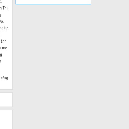
t,
n Thị
g
vợ,
ng tự
n
thành
ời mẹ
ng
m
 công