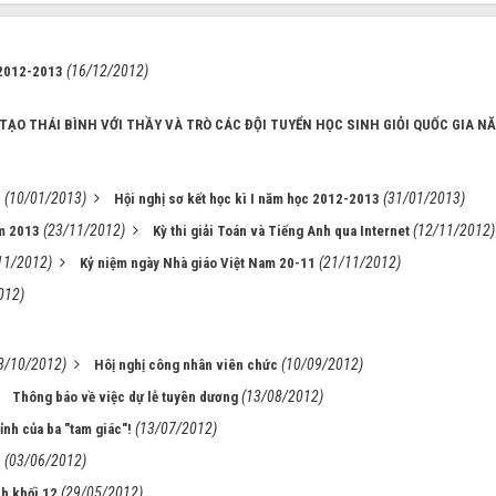
(16/12/2012)
2012-2013
TẠO THÁI BÌNH VỚI THẦY VÀ TRÒ CÁC ĐỘI TUYỂN HỌC SINH GIỎI QUỐC GIA N
(10/01/2013)
(31/01/2013)
3
Hội nghị sơ kết học kì I năm học 2012-2013
(23/11/2012)
(12/11/2012)
m 2013
Kỳ thi giải Toán và Tiếng Anh qua Internet
11/2012)
(21/11/2012)
Kỷ niệm ngày Nhà giáo Việt Nam 20-11
012)
8/10/2012)
(10/09/2012)
Hôị nghị công nhân viên chức
(13/08/2012)
Thông báo về việc dự lễ tuyên dương
(13/07/2012)
nh của ba "tam giác"!
(03/06/2012)
c
(29/05/2012)
nh khối 12