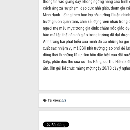
thông tin vào giảng dạy, không ngừng nâng cao trình 
cách ứng xử sư phạm, đạo đức nhà giáo, tham gia các
Minh Hạnh... đang theo học lớp bồi dưỡng lí luận chính
trường luôn quan tâm, chia sẻ, động viên nhau trong c
người mẹ mẫu mực trong gia đình: chăm sóc giáo dục 
hào mà tập thể các cô giáo trong trường đã đạt được
Anh trong bài phát biểu của mình đã có những lời gợi
xuất sắc nhiệm vụ mà BGH nhà trường giao phó để luô
đồng thời là những kĩ sư tâm hồn đặc biệt của đất nướ
Diệp, phần đọc thơ của cô Thu Hằng, cô Thu Hiền là đ
ấm. Xin gửi lời chúc mừng một ngày 20/10 đầy ý nghĩa
Từ khóa:
n/a