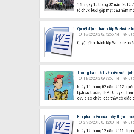
14h ngày 15 tháng 02 năm 2012 đ
tổ chức buổi gặp mặt đầu năm mớ
Quyết định thành lập Website 
16/02/2012 02:42:56 AM
Đã 
Quyết định thành lập Website trư
Thông báo số 1 về việc viết lị
14/02/2012 09:33:55 PM
Đã 
Ngày 10 tháng 02 năm 2012, dưới 
Lịch sử trường THPT Chuyên Thái Bì
cựu giáo chức, các thầy cô giáo c
Bài phát biểu của thầy Hiệu Trư
27/05/2010 05:12:00 PM
Đã 
Ngày 12 tháng 12 năm 2011, Trường