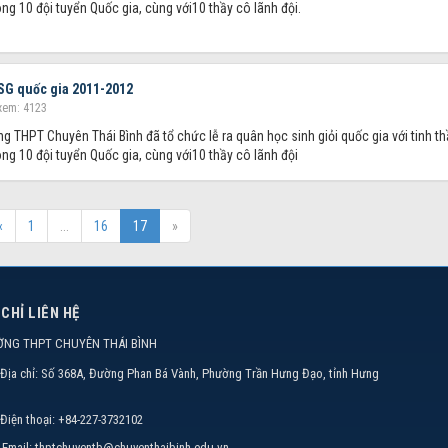
ng 10 đội tuyển Quốc gia, cùng với10 thầy cô lãnh đội.
HSG quốc gia 2011-2012
xem: 4123
 THPT Chuyên Thái Bình đã tổ chức lễ ra quân học sinh giỏi quốc gia với tinh t
ng 10 đội tuyển Quốc gia, cùng với10 thầy cô lãnh đội
«
1
...
16
17
»
 CHỈ LIÊN HỆ
ỜNG THPT CHUYÊN THÁI BÌNH
Địa chỉ:
Số 368A, Đường Phan Bá Vành, Phường Trần Hưng Đạo, tỉnh Hưng
Điện thoại:
+84-227-3732102
Email:
thptchuyentb@chuyenthaibinh.edu.vn