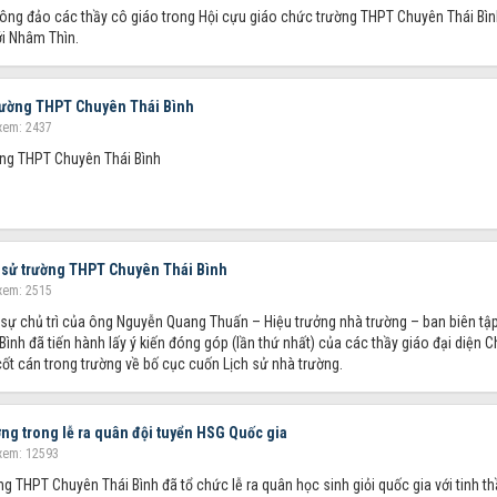
ông đảo các thầy cô giáo trong Hội cựu giáo chức trường THPT Chuyên Thái Bìn
i Nhâm Thìn.
trường THPT Chuyên Thái Bình
xem: 2437
ờng THPT Chuyên Thái Bình
ch sử trường THPT Chuyên Thái Bình
xem: 2515
sự chủ trì của ông Nguyễn Quang Thuấn – Hiệu trưởng nhà trường – ban biên tậ
nh đã tiến hành lấy ý kiến đóng góp (lần thứ nhất) của các thầy giáo đại diện Ch
ốt cán trong trường về bố cục cuốn Lịch sử nhà trường.
ởng trong lễ ra quân đội tuyển HSG Quốc gia
xem: 12593
 THPT Chuyên Thái Bình đã tổ chức lễ ra quân học sinh giỏi quốc gia với tinh t