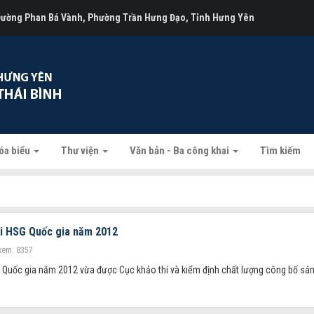
 Đường Phan Bá Vành, Phường Trần Hưng Đạo, Tỉnh Hưng Yên
óa biểu
Thư viện
Văn bản - Ba công khai
Tìm kiếm
ải HSG Quốc gia năm 2012
xem: 8357
 Quốc gia năm 2012 vừa được Cục khảo thí và kiểm định chất lượng công bố sá