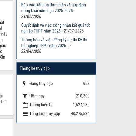
Báo cáo kết quả thực hiện về quy định
công khai năm học 2025-2026
-
21/07/2026
hất
Quyết định về việc công nhận kết quả tốt
ải
nghiệp THPT năm 2026
-
21/07/2026
, nếu
ng
Thông báo về việc đăng ký dự thi Kỳ thi
giáo
tốt nghiệp THPT năm 2026...
-
ác
22/04/2026
Xin
Thống kê truy cập
Đang truy cập
659
Hôm nay
ái
210,300
 Thái
Tháng hiện tại
1,524,180
Tổng lượt truy cập
48,275,534