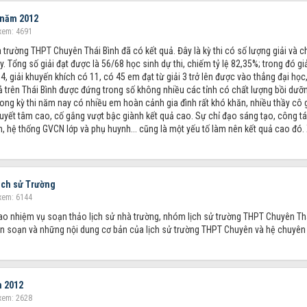
 năm 2012
xem: 4691
trường THPT Chuyên Thái Bình đã có kết quả. Đây là kỳ thi có số lượng giải và c
y. Tổng số giải đạt được là 56/68 học sinh dự thi, chiếm tỷ lệ 82,35%; trong đó gi
 34, giải khuyến khích có 11, có 45 em đạt từ giải 3 trở lên được vào thẳng đại học
quả trên Thái Bình được đứng trong số không nhiều các tỉnh có chất lượng bồi dưỡ
rong kỳ thi năm nay có nhiều em hoàn cảnh gia đình rất khó khăn, nhiều thầy cô 
quyết tâm cao, cố gắng vượt bậc giành kết quả cao. Sự chỉ đạo sáng tạo, công t
, hệ thống GVCN lớp và phụ huynh... cũng là một yếu tố làm nên kết quả cao đó. 
lịch sử Trường
xem: 6144
ao nhiệm vụ soạn thảo lịch sử nhà trường, nhóm lịch sử trường THPT Chuyên Th
iên soạn và những nội dung cơ bản của lịch sử trường THPT Chuyên và hệ chuyên
n 2012
xem: 2628