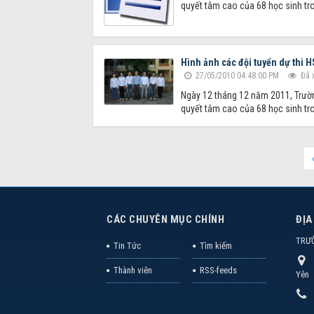
quyết tâm cao của 68 học sinh tro
Hình ảnh các đội tuyển dự thi 
27/05/2010 04:48:00 PM
Đã 
Ngày 12 tháng 12 năm 2011, Trường
quyết tâm cao của 68 học sinh tro
CÁC CHUYÊN MỤC CHÍNH
ĐỊA
TRƯ
Tin Tức
Tìm kiếm
Thành viên
RSS-feeds
Yên