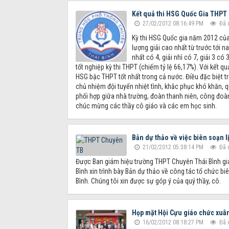
Kết quả thi HSG Quốc Gia THPT
27/02/2012 08:16:49 PM
Đã 
Kỳ thi HSG Quốc gia năm 2012 của 
lượng giải cao nhất từ trước tới na
nhất có 4, giải nhì có 7, giải 3 có
tốt nghiệp kỳ thi THPT (chiếm tỷ lệ 66,17%). Với kết 
HSG bậc THPT tốt nhất trong cả nước. Điều đặc biệt t
chủ nhiệm đội tuyển nhiệt tình, khắc phục khó khăn, 
phối hợp giữa nhà trường, đoàn thanh niên, công đoàn
chúc mừng các thầy cô giáo và các em học sinh.
Bản dự thảo về việc biên soạn 
21/02/2012 05:38:14 PM
Đã 
Được Ban giám hiệu trường THPT Chuyên Thái Bình gi
Bình xin trình bày Bản dự thảo về công tác tổ chức b
Bình. Chúng tôi xin được sự góp ý của quý thầy, cô.
Họp mặt Hội Cựu giáo chức xuâ
16/02/2012 08:18:27 PM
Đã 