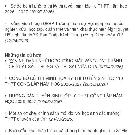
Sơ đồ bố trí phòng thi kỳ thi tuyển sinh lớp 10 THPT năm học
2026 - 2027
(19/05/2026)
Đảng viên thuộc ĐBBP Trường tham dự Hội nghị toàn quốc
nghiên cứu, học tập, quán triệt và triển khai thực hiện Nghị quyết
Hội nghị lần thứ 2 Ban Chấp hành Trung ương Đảng khóa XIV
(12/04/2026)
Những tin cũ hơn
🏆 VINH DANH NHỮNG "GƯƠNG MẶT VÀNG" ĐẠT THÀNH
TÍCH XUẤT SẮC TRONG KỲ THI SAT VỪA QUA
(02/04/2026)
CÔNG BỐ ĐỀ THI MINH HỌA KỲ THI TUYỂN SINH LỚP 10
THPT CÔNG LẬP NĂM HỌC 2026-2027
(28/03/2026)
HƯỚNG DẪN TUYỂN SINH LỚP 10 THPT CÔNG LẬP NĂM
HỌC 2026-2027
(27/03/2026)
Một số cơ chế, chính sách mới đối với học sinh các trường
THPT chuyên của tỉnh
(24/03/2026)
Bước đầu khai thác hiệu quả phòng thực hành giáo dục STEM