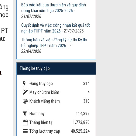
Báo cáo kết quả thực hiện về quy định
ông
công khai năm học 2025-2026
-
 học
21/07/2026
Quyết định về việc công nhận kết quả tốt
THPT
nghiệp THPT năm 2026
-
21/07/2026
u:
Thông báo về việc đăng ký dự thi Kỳ thi
tốt nghiệp THPT năm 2026...
-
22/04/2026
Thống kê truy cập
Đang truy cập
314
Máy chủ tìm kiếm
4
Khách viếng thăm
310
Hôm nay
114,399
Tháng hiện tại
1,773,870
Tổng lượt truy cập
48,525,224