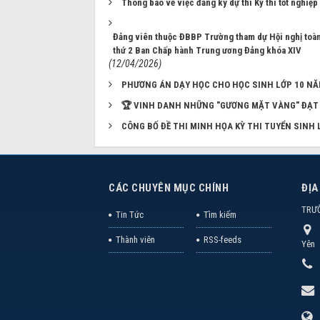
Thông báo về việc đăng ký dự thi Kỳ thi tốt nghiệ
Đảng viên thuộc ĐBBP Trường tham dự Hội nghị toàn q
thứ 2 Ban Chấp hành Trung ương Đảng khóa XIV
(12/04/2026)
PHƯƠNG ÁN DẠY HỌC CHO HỌC SINH LỚP 10 NĂ
🏆 VINH DANH NHỮNG "GƯƠNG MẶT VÀNG" ĐẠT 
CÔNG BỐ ĐỀ THI MINH HỌA KỲ THI TUYỂN SINH
CÁC CHUYÊN MỤC CHÍNH
ĐỊA
TRƯ
Tin Tức
Tìm kiếm
Thành viên
RSS-feeds
Yên