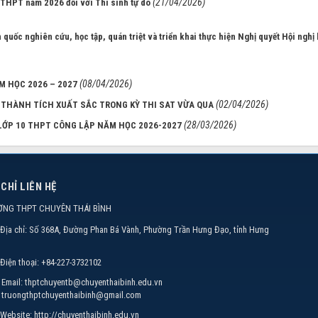
(21/04/2026)
p THPT năm 2026 đối với Thí sinh tự do
uốc nghiên cứu, học tập, quán triệt và triển khai thực hiện Nghị quyết Hội nghị 
(08/04/2026)
M HỌC 2026 – 2027
(02/04/2026)
THÀNH TÍCH XUẤT SẮC TRONG KỲ THI SAT VỪA QUA
(28/03/2026)
 LỚP 10 THPT CÔNG LẬP NĂM HỌC 2026-2027
 CHỈ LIÊN HỆ
ỜNG THPT CHUYÊN THÁI BÌNH
Địa chỉ:
Số 368A, Đường Phan Bá Vành, Phường Trần Hưng Đạo, tỉnh Hưng
Điện thoại:
+84-227-3732102
Email:
thptchuyentb@chuyenthaibinh.edu.vn
truongthptchuyenthaibinh@gmail.com
Website:
http://chuyenthaibinh.edu.vn