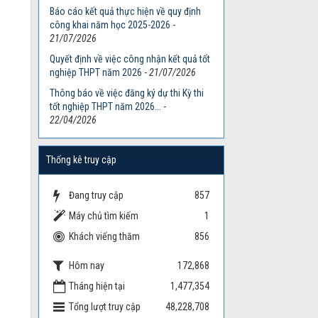
Báo cáo kết quả thực hiện về quy định
công khai năm học 2025-2026
-
21/07/2026
Quyết định về việc công nhận kết quả tốt
nghiệp THPT năm 2026
-
21/07/2026
Thông báo về việc đăng ký dự thi Kỳ thi
tốt nghiệp THPT năm 2026...
-
22/04/2026
Thống kê truy cập
Đang truy cập
857
Máy chủ tìm kiếm
1
Khách viếng thăm
856
Hôm nay
172,868
Tháng hiện tại
1,477,354
Tổng lượt truy cập
48,228,708