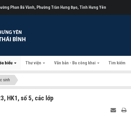
 Đường Phan Bá Vành, Phường Trần Hưng Đạo, Tỉnh Hưng Yên
óa biểu
Thư viện
Văn bản - Ba công khai
Tìm kiếm
c sinh
, HK1, số 5, các lớp